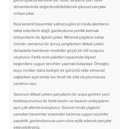
gardıroplarda kendine yer bulur. Böylece yılın farklı
dönemlerinde değerlendirilebilecek işlevsel parçalar
ortaya çıkar.
Kısa kesimli tasarımlar yalnızca güncel moda akımlarını
takip edenlerin değil, gardırobuna yenilik katmak
isteyenlerin de ilgisini çeker. Minimal çizgilere sahip
ürünler zamansız bir duruş sergilerken dikkat çekici
detaylarla hazırlanan modeller güçlü bir stil vurgusu
oluşturur. Farklı renk paletleri sayesinde kişisel
beğenilere uygun tercihler yapmak kolaylaşır. Örneğin;
koyu renkler daha belirgin bir görüntü elde etmenizi
sağlarken açık tonlar ise ferah bir etki oluşturmanıza
yardımcı olur.
Sezonun dikkat çeken parçalarını bir araya getiren yeni
koleksiyonumuz ile farklı kesim ve tasarım anlayışlarını
aynı çatı altında buluşturur. Güncel moda çizgisini
yansıtan tasarımlar arasından tarzınıza uygun seçimler
yapabilir, gardırobunuza uzun süre eşlik edecek parçalar
ekleyebilirsiniz.