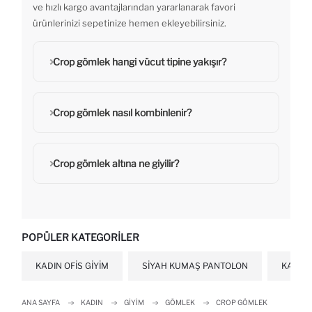
ve hızlı kargo avantajlarından yararlanarak favori
ürünlerinizi sepetinize hemen ekleyebilirsiniz.
Crop gömlek hangi vücut tipine yakışır?
Crop gömlek nasıl kombinlenir?
Crop gömlek altına ne giyilir?
POPÜLER KATEGORILER
KADIN OFIS GIYIM
SIYAH KUMAŞ PANTOLON
KADIN
ANA SAYFA
KADIN
GIYIM
GÖMLEK
CROP GÖMLEK