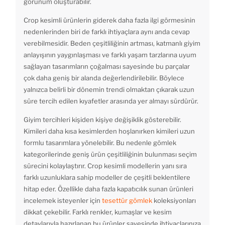
görünüm oluşturabilir.
Crop kesimli ürünlerin giderek daha fazla ilgi görmesinin
nedenlerinden biri de farklı ihtiyaçlara aynı anda cevap
verebilmesidir. Beden çeşitliliğinin artması, katmanlı giyim
anlayışının yaygınlaşması ve farklı yaşam tarzlarına uyum
sağlayan tasarımların çoğalması sayesinde bu parçalar
çok daha geniş bir alanda değerlendirilebilir. Böylece
yalnızca belirli bir dönemin trendi olmaktan çıkarak uzun
süre tercih edilen kıyafetler arasında yer almayı sürdürür.
Giyim tercihleri kişiden kişiye değişiklik gösterebilir.
Kimileri daha kısa kesimlerden hoşlanırken kimileri uzun
formlu tasarımlara yönelebilir. Bu nedenle gömlek
kategorilerinde geniş ürün çeşitliliğinin bulunması seçim
sürecini kolaylaştırır. Crop kesimli modellerin yanı sıra
farklı uzunluklara sahip modeller de çeşitli beklentilere
hitap eder. Özellikle daha fazla kapatıcılık sunan ürünleri
incelemek isteyenler için
tesettür gömlek
koleksiyonları
dikkat çekebilir. Farklı renkler, kumaşlar ve kesim
detaylarıyla hazırlanan bu ürünler sayesinde ihtiyaçlarınıza