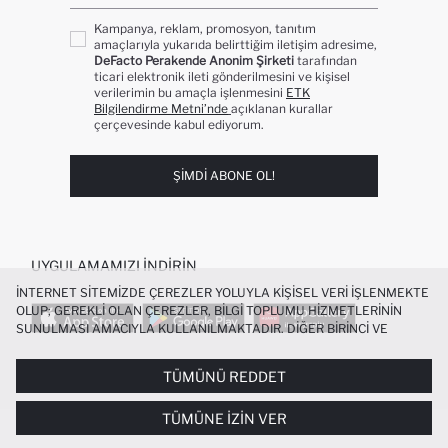
Kampanya, reklam, promosyon, tanıtım
amaçlarıyla yukarıda belirttiğim iletişim adresime,
DeFacto Perakende Anonim Şirketi
tarafından
ticari elektronik ileti gönderilmesini ve kişisel
verilerimin bu amaçla işlenmesini
ETK
Bilgilendirme Metni’nde
açıklanan kurallar
çerçevesinde kabul ediyorum.
ŞIMDI ABONE OL!
UYGULAMAMIZI İNDIRIN
İNTERNET SITEMIZDE ÇEREZLER YOLUYLA KIŞISEL VERI IŞLENMEKTE
OLUP; GEREKLI OLAN ÇEREZLER, BILGI TOPLUMU HIZMETLERININ
SUNULMASI AMACIYLA KULLANILMAKTADIR. DIĞER BIRINCI VE
ÜÇÜNCÜ TARAF ÇEREZLER ISE SIZE DAHA IYI BIR ALIŞVERIŞ
DENEYIMI SUNULABILMESI, SITEMIZIN DAHA IŞLEVSEL KILINMASI VE
TÜMÜNÜ REDDET
POPÜLER KATEGORILER
KIŞISELLEŞTIRMESI VE AÇIK RIZA VERMENIZ HALINDE, SIZLERE
YÖNELIK PAZARLAMA FAALIYETLERININ YAPILMASI AMAÇLARIYLA
TÜMÜNE İZIN VER
SINIRLI OLARAK KULLANILACAKTIR. ÇEREZLERE DAIR TERCIHLERINIZI
KADIN MAYO
KADIN BEYAZ TIŞÖRT
ÇEREZ TERCIHLERI
PANELI ARACILIĞIYLA HER ZAMAN YÖNETEBILIR,
BIKINI
ERKEK BEYAZ TIŞÖRT