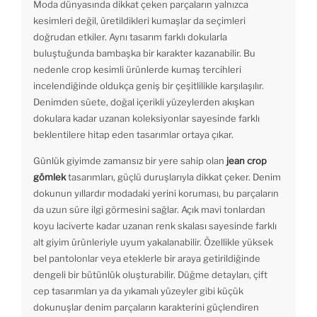
Moda dünyasında dikkat çeken parçaların yalnızca
kesimleri değil, üretildikleri kumaşlar da seçimleri
doğrudan etkiler. Aynı tasarım farklı dokularla
buluştuğunda bambaşka bir karakter kazanabilir. Bu
nedenle crop kesimli ürünlerde kumaş tercihleri
incelendiğinde oldukça geniş bir çeşitlilikle karşılaşılır.
Denimden süete, doğal içerikli yüzeylerden akışkan
dokulara kadar uzanan koleksiyonlar sayesinde farklı
beklentilere hitap eden tasarımlar ortaya çıkar.
Günlük giyimde zamansız bir yere sahip olan
jean crop
gömlek
tasarımları, güçlü duruşlarıyla dikkat çeker. Denim
dokunun yıllardır modadaki yerini koruması, bu parçaların
da uzun süre ilgi görmesini sağlar. Açık mavi tonlardan
koyu laciverte kadar uzanan renk skalası sayesinde farklı
alt giyim ürünleriyle uyum yakalanabilir. Özellikle yüksek
bel pantolonlar veya eteklerle bir araya getirildiğinde
dengeli bir bütünlük oluşturabilir. Düğme detayları, çift
cep tasarımları ya da yıkamalı yüzeyler gibi küçük
dokunuşlar denim parçaların karakterini güçlendiren