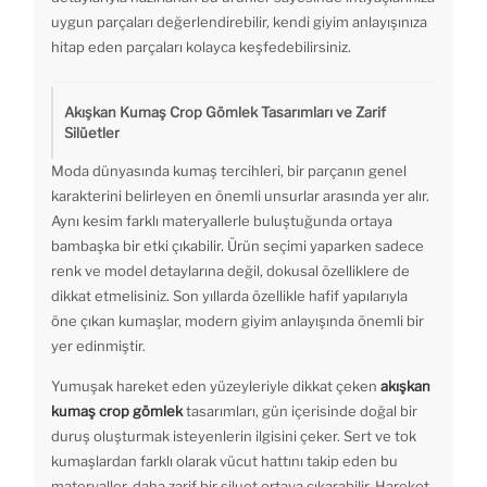
uygun parçaları değerlendirebilir, kendi giyim anlayışınıza
hitap eden parçaları kolayca keşfedebilirsiniz.
Akışkan Kumaş Crop Gömlek Tasarımları ve Zarif
Silüetler
Moda dünyasında kumaş tercihleri, bir parçanın genel
karakterini belirleyen en önemli unsurlar arasında yer alır.
Aynı kesim farklı materyallerle buluştuğunda ortaya
bambaşka bir etki çıkabilir. Ürün seçimi yaparken sadece
renk ve model detaylarına değil, dokusal özelliklere de
dikkat etmelisiniz. Son yıllarda özellikle hafif yapılarıyla
öne çıkan kumaşlar, modern giyim anlayışında önemli bir
yer edinmiştir.
Yumuşak hareket eden yüzeyleriyle dikkat çeken
akışkan
kumaş crop gömlek
tasarımları, gün içerisinde doğal bir
duruş oluşturmak isteyenlerin ilgisini çeker. Sert ve tok
kumaşlardan farklı olarak vücut hattını takip eden bu
materyaller, daha zarif bir siluet ortaya çıkarabilir. Hareket