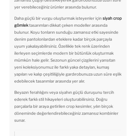
zamansız çizgiyi destekleyerek gardırobunuzda uzun süre
yer verebileceğiniz ürünler arasında bulunur.
Daha güçlü bir vurgu oluşturmak isteyenler için
siyah crop
gömlek
tasarımları dikkat çeken modeller arasında
bulunur. Koyu tonların sunduğu zamansız etki sayesinde
denim pantolonlardan eteklere kadar birçok parçayla
uyum yakalayabilirsiniz. Özellikle tek renk üzerinden
ilerleyen seçimlerde modern bir bütünlük oluşturmak
mümkün hale gelir. Sezonun güncel çizgilerini yansıtan
yeni koleksiyonumuz ile farklı yaka detayları, kumaş
yapıları ve kalıp çeşitliliğiyle gardırobunuza uzun süre eşlik
edebilecek tasarımlar arasında yer alır.
Beyazın ferahlığını veya siyahın güçlü duruşunu tercih
ederek farklı stil hikayeleri oluşturabilirsiniz. Doğru
parçalarla bir araya getirilen crop kesimler, yılın birçok
döneminde değerlendirebileceğiniz zamansız kombinler
sunar.