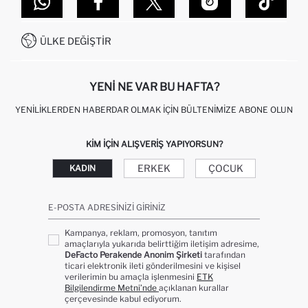
GIFT CLUB SIKÇA SORULAN SORULAR
İLETIŞIM FORMU
SITEMAP
İŞLEM REHBERI
MÜŞTERI HIZMETLERI
0850 333 22 86
KAMPANYALAR
ÜLKE DEĞIŞTIR
KIŞISEL VERILERIN KORUNMASI VE GIZLILIK
YENI NE VAR BU HAFTA?
YENILIKLERDEN HABERDAR OLMAK İÇIN BÜLTENIMIZE ABONE OLUN
KIM IÇIN ALIŞVERIŞ YAPIYORSUN?
ERKEK
ÇOCUK
KADIN
E-POSTA ADRESINIZI GIRINIZ
Kampanya, reklam, promosyon, tanıtım
amaçlarıyla yukarıda belirttiğim iletişim adresime,
DeFacto Perakende Anonim Şirketi
tarafından
ticari elektronik ileti gönderilmesini ve kişisel
verilerimin bu amaçla işlenmesini
ETK
Bilgilendirme Metni’nde
açıklanan kurallar
çerçevesinde kabul ediyorum.