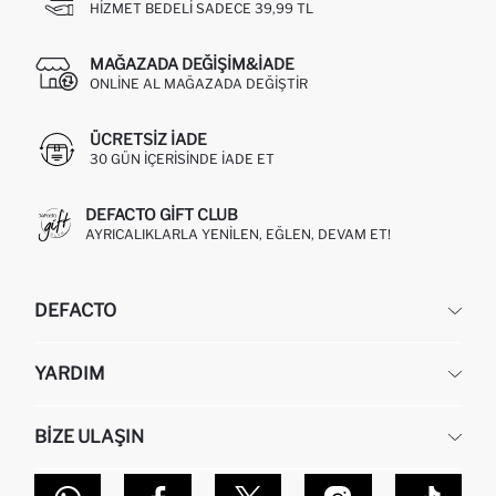
HIZMET BEDELI SADECE 39,99 TL
MAĞAZADA DEĞIŞIM&İADE
ONLINE AL MAĞAZADA DEĞIŞTIR
ÜCRETSIZ IADE
30 GÜN IÇERISINDE IADE ET
DEFACTO GIFT CLUB
AYRICALIKLARLA YENILEN, EĞLEN, DEVAM ET!
DEFACTO
KURUMSAL
YARDIM
HAKKIMIZDA
İNSAN KAYNAKLARI
SIKÇA SORULAN SORULAR
BIZE ULAŞIN
KURUMSAL SATIŞ
SIPARIŞIMI NASIL TAKIP EDERIM?
TOPTAN SATIŞ (WHOLESALE PARTNER)
NASIL İADE EDERIM?
MAĞAZALARIMIZ
DEFACTO TEKNOLOJI