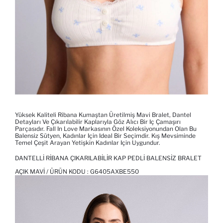
Yüksek Kaliteli Ribana Kumaştan Üretilmiş Mavi Bralet, Dantel
Detayları Ve Çıkarılabilir Kaplarıyla Göz Alıcı Bir Iç Çamaşırı
Parçasıdır. Fall In Love Markasının Özel Koleksiyonundan Olan Bu
Balensiz Sütyen, Kadınlar Için Ideal Bir Seçimdir. Kış Mevsiminde
Temel Çeşit Arayan Yetişkin Kadınlar Için Uygundur.
DANTELLI RIBANA ÇIKARILABILIR KAP PEDLI BALENSIZ BRALET
AÇIK MAVI / ÜRÜN KODU :
G6405AXBE550