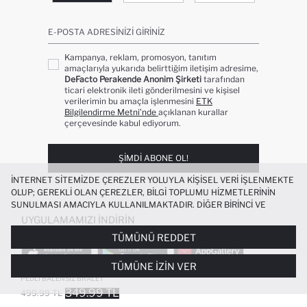
E-POSTA ADRESINIZI GIRINIZ
Kampanya, reklam, promosyon, tanıtım
amaçlarıyla yukarıda belirttiğim iletişim adresime,
DeFacto Perakende Anonim Şirketi
tarafından
ticari elektronik ileti gönderilmesini ve kişisel
verilerimin bu amaçla işlenmesini
ETK
Bilgilendirme Metni’nde
açıklanan kurallar
çerçevesinde kabul ediyorum.
ŞIMDI ABONE OL!
İNTERNET SITEMIZDE ÇEREZLER YOLUYLA KIŞISEL VERI IŞLENMEKTE
OLUP; GEREKLI OLAN ÇEREZLER, BILGI TOPLUMU HIZMETLERININ
SUNULMASI AMACIYLA KULLANILMAKTADIR. DIĞER BIRINCI VE
ÜÇÜNCÜ TARAF ÇEREZLER ISE SIZE DAHA IYI BIR ALIŞVERIŞ
UYGULAMAMIZI İNDIRIN
DENEYIMI SUNULABILMESI, SITEMIZIN DAHA IŞLEVSEL KILINMASI VE
TÜMÜNÜ REDDET
KIŞISELLEŞTIRMESI VE AÇIK RIZA VERMENIZ HALINDE, SIZLERE
YÖNELIK PAZARLAMA FAALIYETLERININ YAPILMASI AMAÇLARIYLA
TÜMÜNE İZIN VER
SINIRLI OLARAK KULLANILACAKTIR. ÇEREZLERE DAIR TERCIHLERINIZI
DANTELLI RIBANA ÇIKARILABILIR KAP
ÇEREZ TERCIHLERI
PANELI ARACILIĞIYLA HER ZAMAN YÖNETEBILIR,
PEDLI BALENSIZ BRALET
ÇEREZLERLE ILGILI DAHA DETAYLI BILGIYE
ÇEREZ AYDINLATMA
349.99 TL
499.99 TL
POPÜLER KATEGORILER
METNI
’NDEN ULAŞABILIRSINIZ.
FAVORILERE EKLENDI
GELINCE HABER VER
SEPETE EKLENIYOR
SEPETE EKLENDI