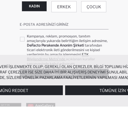
KADIN
ERKEK
ÇOCUK
E-POSTA ADRESINIZI GIRINIZ
Kampanya, reklam, promosyon, tanıtım
amaçlarıyla yukarıda belirttiğim iletişim adresime,
DeFacto Perakende Anonim Şirketi
tarafından
ticari elektronik ileti gönderilmesini ve kişisel
verilerimin bu amaçla işlenmesini
ETK
Bilgilendirme Metni’nde
açıklanan kurallar
çerçevesinde kabul ediyorum.
 VERI IŞLENMEKTE OLUP; GEREKLI OLAN ÇEREZLER, BILGI TOPLUMU 
AF ÇEREZLER ISE SIZE DAHA IYI BIR ALIŞVERIŞ DENEYIMI SUNULABIL
ŞIMDI ABONE OL!
NDE, SIZLERE YÖNELIK PAZARLAMA FAALIYETLERININ YAPILMASI AMA
RI
PANELI ARACILIĞIYLA HER ZAMAN YÖNETEBILIR, ÇEREZLERLE ILGIL
MÜNÜ REDDET
TÜMÜNE İZIN 