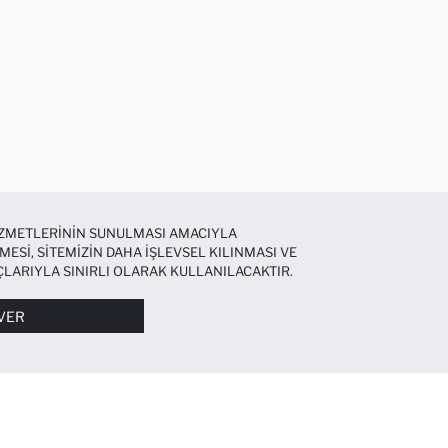
HIZMETLERININ SUNULMASI AMACIYLA
MESI, SITEMIZIN DAHA IŞLEVSEL KILINMASI VE
ÇLARIYLA SINIRLI OLARAK KULLANILACAKTIR.
I DAHA DETAYLI BILGIYE
ÇEREZ AYDINLATMA
VER