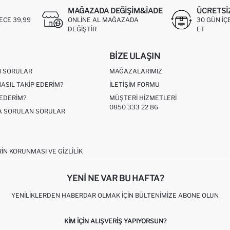
MAĞAZADA DEĞIŞIM&İADE
ÜCRETSI
ECE 39,99
ONLINE AL MAĞAZADA
30 GÜN IÇ
DEĞIŞTIR
ET
BIZE ULAŞIN
N SORULAR
MAĞAZALARIMIZ
NASIL TAKIP EDERIM?
İLETIŞIM FORMU
 EDERIM?
MÜŞTERI HIZMETLERI
0850 333 22 86
ÇA SORULAN SORULAR
RIN KORUNMASI VE GIZLILIK
YENI NE VAR BU HAFTA?
YENILIKLERDEN HABERDAR OLMAK İÇIN BÜLTENIMIZE ABONE OLUN
KIM IÇIN ALIŞVERIŞ YAPIYORSUN?