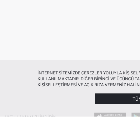
İNTERNET SITEMIZDE ÇEREZLER YOLUYLA KIŞISEL
KULLANILMAKTADIR. DIĞER BIRINCI VE ÜÇÜNCÜ TAR
KIŞISELLEŞTIRMESI VE AÇIK RIZA VERMENIZ HALI
ÇEREZLERE DAIR TERCIHLERINIZI
ÇEREZ TERCIHLE
METNI
’NDEN ULAŞABILIRSINIZ.
TÜ
UYGULAMAMIZI İNDIRIN
POPÜLER KATEGORILER