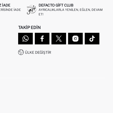
Z IADE
DEFACTO GIFT CLUB
ERISINDE IADE
AYRICALIKLARLA YENILEN, EĞLEN, DEVAM
ET!
TAKIP EDIN
ÜLKE DEĞIŞTIR