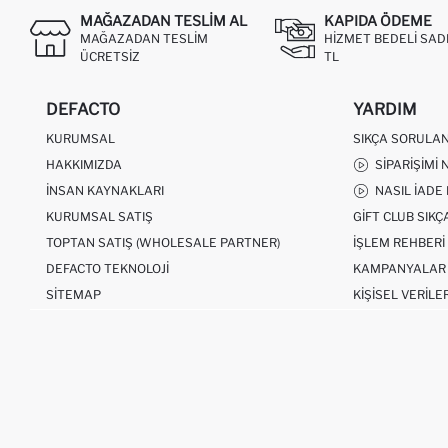
MAĞAZADAN TESLIM AL
KAPIDA ÖDEME
MAĞAZADAN TESLIM
HIZMET BEDELI SAD
ÜCRETSIZ
TL
DEFACTO
YARDIM
KURUMSAL
SIKÇA SORULA
HAKKIMIZDA
SIPARIŞIMI 
İNSAN KAYNAKLARI
NASIL İADE
KURUMSAL SATIŞ
GIFT CLUB SIK
TOPTAN SATIŞ (WHOLESALE PARTNER)
İŞLEM REHBERI
DEFACTO TEKNOLOJI
KAMPANYALAR
SITEMAP
KIŞISEL VERILE