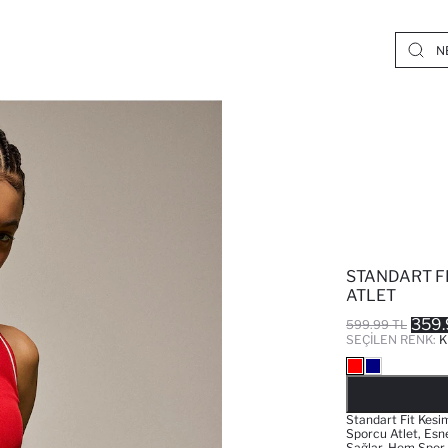
STANDART F
ATLET
359.
599.99 TL
SEÇILEN RENK:
K
Standart Fit Kesi
Sporcu Atlet, Esn
Sağlar. Hem Spor