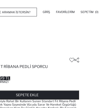
GIRIŞ
FAVORILERIM
SEPETIM
(0)
IT RIBANA PEDLI SPORCU
99 TL
IRMIZI
FAVORILERE EKLENDI
GELINCE HABER VER
SEPETE EKLENIYOR
SEPETE EKLENDI
SEPETE EKLE
miyle Rahat Bir Kullanım Sunan Standart Fıt Ribana Pedli
ek Yapısı Sayesinde Vücudu Sarar Ve Hareket Özgürlüğü
 Yaparken Hem De Günlük Hayatta Konforlu Bir Seçenek