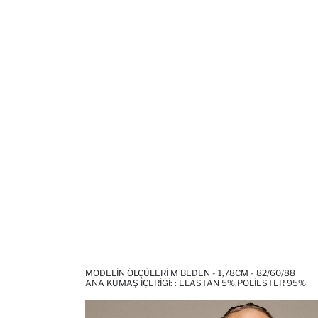
MODELIN ÖLÇÜLERI M BEDEN - 1,78CM - 82/60/88
ANA KUMAŞ İÇERIĞI: : ELASTAN 5%,POLIESTER 95%