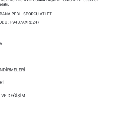
bilir.
IBANA PEDLI SPORCU ATLET
KODU :
F9487AXRD247
A
I
NDİRMELERİ
Rİ
 VE DEĞIŞIM