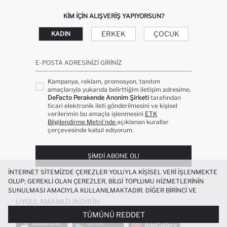
KIM IÇIN ALIŞVERIŞ YAPIYORSUN?
ERKEK
ÇOCUK
KADIN
E-POSTA ADRESINIZI GIRINIZ
Kampanya, reklam, promosyon, tanıtım
amaçlarıyla yukarıda belirttiğim iletişim adresime,
DeFacto Perakende Anonim Şirketi
tarafından
ticari elektronik ileti gönderilmesini ve kişisel
verilerimin bu amaçla işlenmesini
ETK
Bilgilendirme Metni’nde
açıklanan kurallar
çerçevesinde kabul ediyorum.
ŞIMDI ABONE OL!
İNTERNET SITEMIZDE ÇEREZLER YOLUYLA KIŞISEL VERI IŞLENMEKTE
OLUP; GEREKLI OLAN ÇEREZLER, BILGI TOPLUMU HIZMETLERININ
SUNULMASI AMACIYLA KULLANILMAKTADIR. DIĞER BIRINCI VE
ÜÇÜNCÜ TARAF ÇEREZLER ISE SIZE DAHA IYI BIR ALIŞVERIŞ
UYGULAMAMIZI İNDIRIN
DENEYIMI SUNULABILMESI, SITEMIZIN DAHA IŞLEVSEL KILINMASI VE
TÜMÜNÜ REDDET
KIŞISELLEŞTIRMESI VE AÇIK RIZA VERMENIZ HALINDE, SIZLERE
YÖNELIK PAZARLAMA FAALIYETLERININ YAPILMASI AMAÇLARIYLA