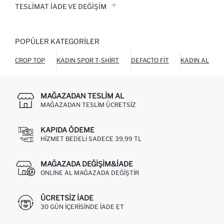
TESLIMAT İADE VE DEĞIŞIM
POPÜLER KATEGORILER
CROP TOP
KADIN SPOR T-SHIRT
DEFACTO FIT
KADIN ALT GI
MAĞAZADAN TESLIM AL
MAĞAZADAN TESLIM ÜCRETSIZ
KAPIDA ÖDEME
HIZMET BEDELI SADECE 39,99 TL
MAĞAZADA DEĞIŞIM&İADE
ONLINE AL MAĞAZADA DEĞIŞTIR
ÜCRETSIZ IADE
30 GÜN IÇERISINDE IADE ET