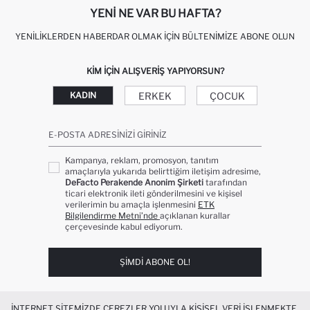
YENI NE VAR BU HAFTA?
YENILIKLERDEN HABERDAR OLMAK İÇIN BÜLTENIMIZE ABONE OLUN
KIM IÇIN ALIŞVERIŞ YAPIYORSUN?
ERKEK
ÇOCUK
KADIN
E-POSTA ADRESINIZI GIRINIZ
Kampanya, reklam, promosyon, tanıtım
amaçlarıyla yukarıda belirttiğim iletişim adresime,
DeFacto Perakende Anonim Şirketi
tarafından
ticari elektronik ileti gönderilmesini ve kişisel
verilerimin bu amaçla işlenmesini
ETK
Bilgilendirme Metni’nde
açıklanan kurallar
çerçevesinde kabul ediyorum.
ŞIMDI ABONE OL!
İNTERNET SITEMIZDE ÇEREZLER YOLUYLA KIŞISEL VERI IŞLENMEKTE