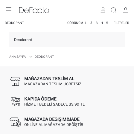
DEODORANT
GÖRÜNÜM
1
2
3
4
5
FILTRELER
Deodorant
ANA SAYFA
DEODORANT
MAĞAZADAN TESLIM AL
MAĞAZADAN TESLIM ÜCRETSIZ
KAPIDA ÖDEME
HIZMET BEDELI SADECE 39,99 TL
MAĞAZADA DEĞIŞIM&İADE
ONLINE AL MAĞAZADA DEĞIŞTIR