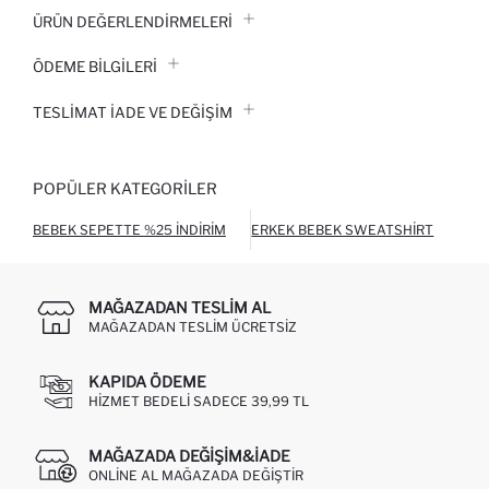
ÜRÜN DEĞERLENDİRMELERİ
ÖDEME BİLGİLERİ
TESLIMAT İADE VE DEĞIŞIM
POPÜLER KATEGORILER
BEBEK SEPETTE %25 İNDIRIM
ERKEK BEBEK SWEATSHIRT
ERK
MAĞAZADAN TESLIM AL
MAĞAZADAN TESLIM ÜCRETSIZ
KAPIDA ÖDEME
HIZMET BEDELI SADECE 39,99 TL
MAĞAZADA DEĞIŞIM&İADE
ONLINE AL MAĞAZADA DEĞIŞTIR