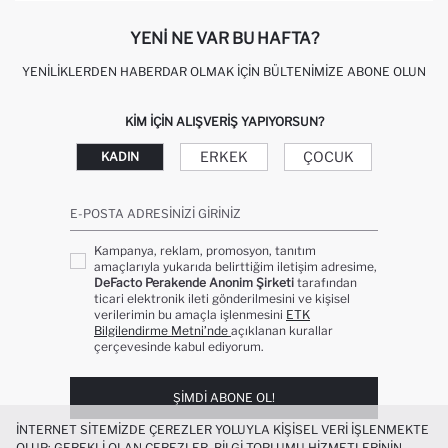
YENI NE VAR BU HAFTA?
YENILIKLERDEN HABERDAR OLMAK İÇIN BÜLTENIMIZE ABONE OLUN
KIM IÇIN ALIŞVERIŞ YAPIYORSUN?
ERKEK
ÇOCUK
KADIN
E-POSTA ADRESINIZI GIRINIZ
Kampanya, reklam, promosyon, tanıtım
amaçlarıyla yukarıda belirttiğim iletişim adresime,
DeFacto Perakende Anonim Şirketi
tarafından
ticari elektronik ileti gönderilmesini ve kişisel
verilerimin bu amaçla işlenmesini
ETK
Bilgilendirme Metni’nde
açıklanan kurallar
çerçevesinde kabul ediyorum.
ŞIMDI ABONE OL!
İNTERNET SITEMIZDE ÇEREZLER YOLUYLA KIŞISEL VERI IŞLENMEKTE
OLUP; GEREKLI OLAN ÇEREZLER, BILGI TOPLUMU HIZMETLERININ