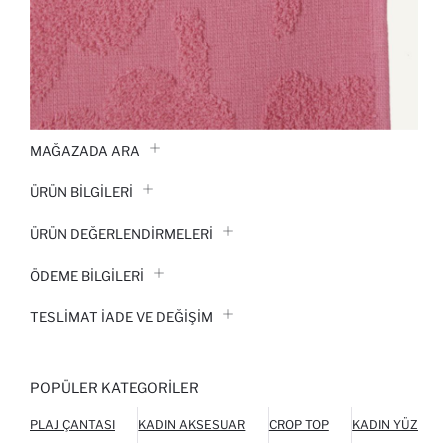
MAĞAZADA ARA
ÜRÜN BILGILERI
ÜRÜN DEĞERLENDİRMELERİ
ÖDEME BİLGİLERİ
TESLIMAT İADE VE DEĞIŞIM
POPÜLER KATEGORILER
PLAJ ÇANTASI
KADIN AKSESUAR
CROP TOP
KADIN YÜZME 