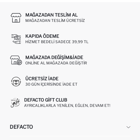
MAĞAZADAN TESLIM AL
MAĞAZADAN TESLIM ÜCRETSIZ
KAPIDA ÖDEME
HIZMET BEDELI SADECE 39,99 TL
MAĞAZADA DEĞIŞIM&İADE
ONLINE AL MAĞAZADA DEĞIŞTIR
ÜCRETSIZ IADE
30 GÜN IÇERISINDE IADE ET
DEFACTO GIFT CLUB
AYRICALIKLARLA YENILEN, EĞLEN, DEVAM ET!
DEFACTO
KURUMSAL