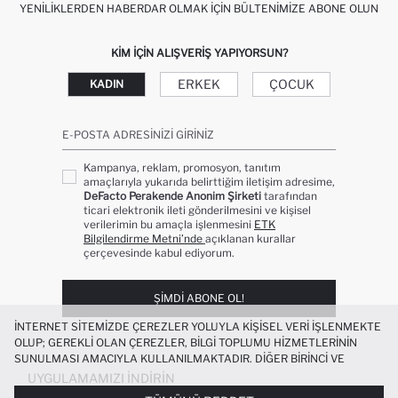
YENILIKLERDEN HABERDAR OLMAK İÇIN BÜLTENIMIZE ABONE OLUN
KIM IÇIN ALIŞVERIŞ YAPIYORSUN?
ERKEK
ÇOCUK
KADIN
E-POSTA ADRESINIZI GIRINIZ
Kampanya, reklam, promosyon, tanıtım
amaçlarıyla yukarıda belirttiğim iletişim adresime,
DeFacto Perakende Anonim Şirketi
tarafından
ticari elektronik ileti gönderilmesini ve kişisel
verilerimin bu amaçla işlenmesini
ETK
Bilgilendirme Metni’nde
açıklanan kurallar
çerçevesinde kabul ediyorum.
ŞIMDI ABONE OL!
İNTERNET SITEMIZDE ÇEREZLER YOLUYLA KIŞISEL VERI IŞLENMEKTE
OLUP; GEREKLI OLAN ÇEREZLER, BILGI TOPLUMU HIZMETLERININ
SUNULMASI AMACIYLA KULLANILMAKTADIR. DIĞER BIRINCI VE
ÜÇÜNCÜ TARAF ÇEREZLER ISE SIZE DAHA IYI BIR ALIŞVERIŞ
UYGULAMAMIZI İNDIRIN
DENEYIMI SUNULABILMESI, SITEMIZIN DAHA IŞLEVSEL KILINMASI VE