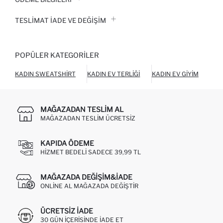
TESLIMAT İADE VE DEĞIŞIM
POPÜLER KATEGORILER
KADIN SWEATSHIRT
KADIN EV TERLIĞI
KADIN EV GIYIM
KAD
MAĞAZADAN TESLIM AL
MAĞAZADAN TESLIM ÜCRETSIZ
KAPIDA ÖDEME
HIZMET BEDELI SADECE 39,99 TL
MAĞAZADA DEĞIŞIM&İADE
ONLINE AL MAĞAZADA DEĞIŞTIR
ÜCRETSIZ IADE
30 GÜN IÇERISINDE IADE ET