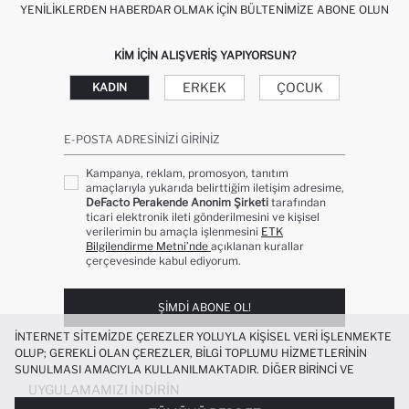
YENILIKLERDEN HABERDAR OLMAK İÇIN BÜLTENIMIZE ABONE OLUN
KIM IÇIN ALIŞVERIŞ YAPIYORSUN?
ERKEK
ÇOCUK
KADIN
E-POSTA ADRESINIZI GIRINIZ
Kampanya, reklam, promosyon, tanıtım
amaçlarıyla yukarıda belirttiğim iletişim adresime,
DeFacto Perakende Anonim Şirketi
tarafından
ticari elektronik ileti gönderilmesini ve kişisel
verilerimin bu amaçla işlenmesini
ETK
Bilgilendirme Metni’nde
açıklanan kurallar
çerçevesinde kabul ediyorum.
ŞIMDI ABONE OL!
İNTERNET SITEMIZDE ÇEREZLER YOLUYLA KIŞISEL VERI IŞLENMEKTE
OLUP; GEREKLI OLAN ÇEREZLER, BILGI TOPLUMU HIZMETLERININ
SUNULMASI AMACIYLA KULLANILMAKTADIR. DIĞER BIRINCI VE
ÜÇÜNCÜ TARAF ÇEREZLER ISE SIZE DAHA IYI BIR ALIŞVERIŞ
UYGULAMAMIZI İNDIRIN
DENEYIMI SUNULABILMESI, SITEMIZIN DAHA IŞLEVSEL KILINMASI VE