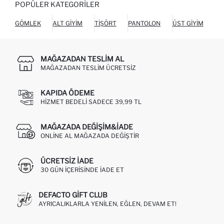
POPÜLER KATEGORILER
GÖMLEK
ALT GIYIM
TIŞÖRT
PANTOLON
ÜST GIYIM
HI
MAĞAZADAN TESLIM AL
MAĞAZADAN TESLIM ÜCRETSIZ
KAPIDA ÖDEME
HIZMET BEDELI SADECE 39,99 TL
MAĞAZADA DEĞIŞIM&İADE
ONLINE AL MAĞAZADA DEĞIŞTIR
ÜCRETSIZ IADE
30 GÜN IÇERISINDE IADE ET
DEFACTO GIFT CLUB
AYRICALIKLARLA YENILEN, EĞLEN, DEVAM ET!