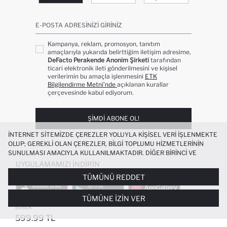
E-POSTA ADRESINIZI GIRINIZ
Kampanya, reklam, promosyon, tanıtım
amaçlarıyla yukarıda belirttiğim iletişim adresime,
DeFacto Perakende Anonim Şirketi
tarafından
ticari elektronik ileti gönderilmesini ve kişisel
verilerimin bu amaçla işlenmesini
ETK
Bilgilendirme Metni’nde
açıklanan kurallar
çerçevesinde kabul ediyorum.
ŞIMDI ABONE OL!
İNTERNET SITEMIZDE ÇEREZLER YOLUYLA KIŞISEL VERI IŞLENMEKTE
OLUP; GEREKLI OLAN ÇEREZLER, BILGI TOPLUMU HIZMETLERININ
SUNULMASI AMACIYLA KULLANILMAKTADIR. DIĞER BIRINCI VE
ÜÇÜNCÜ TARAF ÇEREZLER ISE SIZE DAHA IYI BIR ALIŞVERIŞ
UYGULAMAMIZI İNDIRIN
DENEYIMI SUNULABILMESI, SITEMIZIN DAHA IŞLEVSEL KILINMASI VE
TÜMÜNÜ REDDET
KIŞISELLEŞTIRMESI VE AÇIK RIZA VERMENIZ HALINDE, SIZLERE
YÖNELIK PAZARLAMA FAALIYETLERININ YAPILMASI AMAÇLARIYLA
TÜMÜNE İZIN VER
SINIRLI OLARAK KULLANILACAKTIR. ÇEREZLERE DAIR TERCIHLERINIZI
DÜZ PAÇA BASIC JEAN PANTOLON ERKEK
+2
ÇEREZ TERCIHLERI
PANELI ARACILIĞIYLA HER ZAMAN YÖNETEBILIR,
BEBEK
ÇEREZLERLE ILGILI DAHA DETAYLI BILGIYE
ÇEREZ AYDINLATMA
599.99 TL
POPÜLER KATEGORILER
METNI
’NDEN ULAŞABILIRSINIZ.
FAVORILERE EKLENDI
GELINCE HABER VER
SEPETE EKLENIYOR
SEPETE EKLENDI