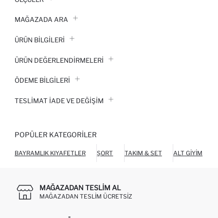
MAĞAZADA ARA
ÜRÜN BILGILERI
ÜRÜN DEĞERLENDİRMELERİ
ÖDEME BİLGİLERİ
TESLIMAT İADE VE DEĞIŞIM
POPÜLER KATEGORILER
BAYRAMLIK KIYAFETLER
ŞORT
TAKIM & SET
ALT GIYIM
O
MAĞAZADAN TESLIM AL
MAĞAZADAN TESLIM ÜCRETSIZ