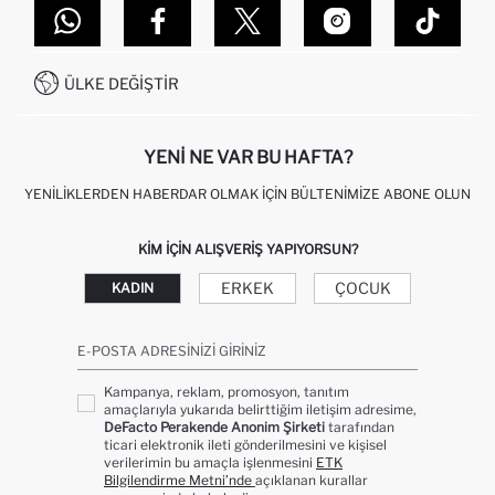
DEFACTO TEKNOLOJI
GIFT CLUB SIKÇA SORULAN SORULAR
İLETIŞIM FORMU
SITEMAP
İŞLEM REHBERI
MÜŞTERI HIZMETLERI
0850 333 22 86
KAMPANYALAR
ÜLKE DEĞIŞTIR
KIŞISEL VERILERIN KORUNMASI VE GIZLILIK
YENI NE VAR BU HAFTA?
YENILIKLERDEN HABERDAR OLMAK İÇIN BÜLTENIMIZE ABONE OLUN
KIM IÇIN ALIŞVERIŞ YAPIYORSUN?
ERKEK
ÇOCUK
KADIN
E-POSTA ADRESINIZI GIRINIZ
Kampanya, reklam, promosyon, tanıtım
amaçlarıyla yukarıda belirttiğim iletişim adresime,
DeFacto Perakende Anonim Şirketi
tarafından
ticari elektronik ileti gönderilmesini ve kişisel
verilerimin bu amaçla işlenmesini
ETK
Bilgilendirme Metni’nde
açıklanan kurallar