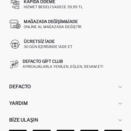
KAPIDA ÖDEME
HIZMET BEDELI SADECE 39,99 TL
MAĞAZADA DEĞIŞIM&İADE
ONLINE AL MAĞAZADA DEĞIŞTIR
ÜCRETSIZ IADE
30 GÜN IÇERISINDE IADE ET
DEFACTO GIFT CLUB
AYRICALIKLARLA YENILEN, EĞLEN, DEVAM ET!
DEFACTO
KURUMSAL
YARDIM
HAKKIMIZDA
İNSAN KAYNAKLARI
SIKÇA SORULAN SORULAR
BIZE ULAŞIN
KURUMSAL SATIŞ
SIPARIŞIMI NASIL TAKIP EDERIM?
TOPTAN SATIŞ (WHOLESALE PARTNER)
NASIL İADE EDERIM?
MAĞAZALARIMIZ