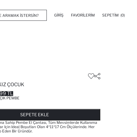
GIRIŞ
FAVORILERIM
SEPETIM
(0)
KIZ ÇOCUK
99 TL
ÇIK PEMBE
FAVORILERE EKLENDI
GELINCE HABER VER
SEPETE EKLENIYOR
SEPETE EKLENDI
SEPETE EKLE
ına Sahip Pembe El Çantası, Tüm Mevsimlerde Kullanıma
r Için Ideal Boyutları Olan 4*11*17 Cm Ölçülerinde. Her
 Eden Bir Üründür.