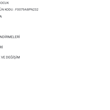
 ÇOCUK
RÜN KODU :
F0079A8PN232
A
I
NDİRMELERİ
Rİ
 VE DEĞIŞIM