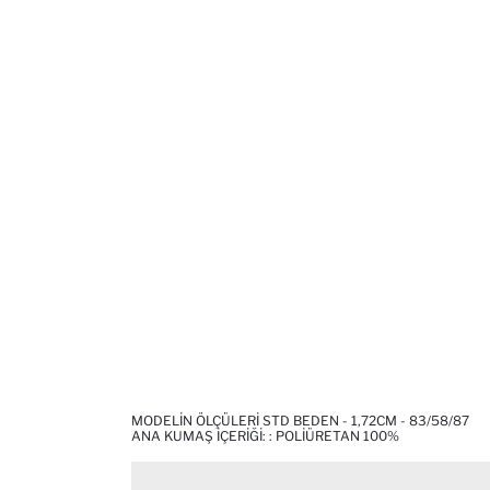
MODELIN ÖLÇÜLERI STD BEDEN - 1,72CM - 83/58/87
ANA KUMAŞ İÇERIĞI: : POLIÜRETAN 100%