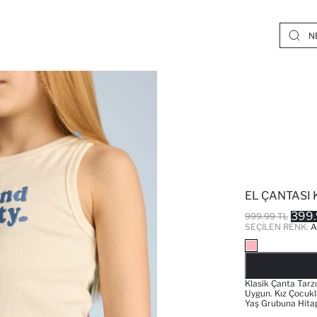
EL ÇANTASI 
399.
999.99 TL
SEÇILEN RENK:
A
Klasik Çanta Tarz
Uygun. Kız Çocukla
Yaş Grubuna Hitap