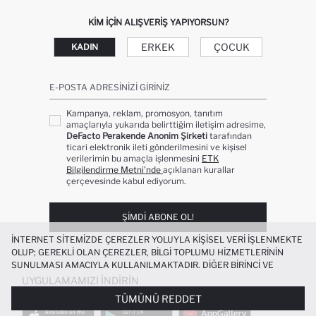
KIM IÇIN ALIŞVERIŞ YAPIYORSUN?
ERKEK
ÇOCUK
KADIN
E-POSTA ADRESINIZI GIRINIZ
Kampanya, reklam, promosyon, tanıtım
amaçlarıyla yukarıda belirttiğim iletişim adresime,
DeFacto Perakende Anonim Şirketi
tarafından
ticari elektronik ileti gönderilmesini ve kişisel
verilerimin bu amaçla işlenmesini
ETK
Bilgilendirme Metni’nde
açıklanan kurallar
çerçevesinde kabul ediyorum.
ŞIMDI ABONE OL!
İNTERNET SITEMIZDE ÇEREZLER YOLUYLA KIŞISEL VERI IŞLENMEKTE
OLUP; GEREKLI OLAN ÇEREZLER, BILGI TOPLUMU HIZMETLERININ
SUNULMASI AMACIYLA KULLANILMAKTADIR. DIĞER BIRINCI VE
ÜÇÜNCÜ TARAF ÇEREZLER ISE SIZE DAHA IYI BIR ALIŞVERIŞ
UYGULAMAMIZI İNDIRIN
DENEYIMI SUNULABILMESI, SITEMIZIN DAHA IŞLEVSEL KILINMASI VE
TÜMÜNÜ REDDET
KIŞISELLEŞTIRMESI VE AÇIK RIZA VERMENIZ HALINDE, SIZLERE
YÖNELIK PAZARLAMA FAALIYETLERININ YAPILMASI AMAÇLARIYLA