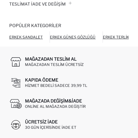
TESLIMAT İADE VE DEĞIŞIM
POPÜLER KATEGORILER
ERKEK SANDALET
ERKEK GÜNEŞ GÖZLÜĞÜ
ERKEK TERLIK
MAĞAZADAN TESLIM AL
MAĞAZADAN TESLIM ÜCRETSIZ
KAPIDA ÖDEME
HIZMET BEDELI SADECE 39,99 TL
MAĞAZADA DEĞIŞIM&İADE
ONLINE AL MAĞAZADA DEĞIŞTIR
ÜCRETSIZ IADE
30 GÜN IÇERISINDE IADE ET