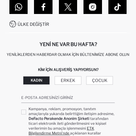
MAĞAZALARIMIZ
DEFACTO TEKNOLOJI
GIFT CLUB SIKÇA SORULAN SORULAR
İLETIŞIM FORMU
SITEMAP
İŞLEM REHBERI
MÜŞTERI HIZMETLERI
0850 333 22 86
KAMPANYALAR
ÜLKE DEĞIŞTIR
KIŞISEL VERILERIN KORUNMASI VE GIZLILIK
YENI NE VAR BU HAFTA?
YENILIKLERDEN HABERDAR OLMAK İÇIN BÜLTENIMIZE ABONE OLUN
KIM IÇIN ALIŞVERIŞ YAPIYORSUN?
ERKEK
ÇOCUK
KADIN
E-POSTA ADRESINIZI GIRINIZ
Kampanya, reklam, promosyon, tanıtım
amaçlarıyla yukarıda belirttiğim iletişim adresime,
DeFacto Perakende Anonim Şirketi
tarafından
ticari elektronik ileti gönderilmesini ve kişisel
verilerimin bu amaçla işlenmesini
ETK
Bilgilendirme Metni’nde
açıklanan kurallar