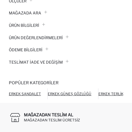
ÖLÇÜLER
MAĞAZADA ARA
ÜRÜN BILGILERI
ÜRÜN DEĞERLENDİRMELERİ
ÖDEME BİLGİLERİ
TESLIMAT İADE VE DEĞIŞIM
POPÜLER KATEGORILER
ERKEK SANDALET
ERKEK GÜNEŞ GÖZLÜĞÜ
ERKEK TERLIK
MAĞAZADAN TESLIM AL
MAĞAZADAN TESLIM ÜCRETSIZ