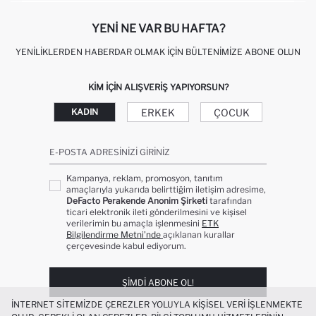
YENI NE VAR BU HAFTA?
YENILIKLERDEN HABERDAR OLMAK İÇIN BÜLTENIMIZE ABONE OLUN
KIM IÇIN ALIŞVERIŞ YAPIYORSUN?
ERKEK
ÇOCUK
KADIN
E-POSTA ADRESINIZI GIRINIZ
Kampanya, reklam, promosyon, tanıtım
amaçlarıyla yukarıda belirttiğim iletişim adresime,
DeFacto Perakende Anonim Şirketi
tarafından
ticari elektronik ileti gönderilmesini ve kişisel
verilerimin bu amaçla işlenmesini
ETK
Bilgilendirme Metni’nde
açıklanan kurallar
çerçevesinde kabul ediyorum.
ŞIMDI ABONE OL!
İNTERNET SITEMIZDE ÇEREZLER YOLUYLA KIŞISEL VERI IŞLENMEKTE