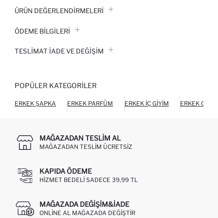
ÜRÜN DEĞERLENDİRMELERİ
ÖDEME BİLGİLERİ
TESLIMAT İADE VE DEĞIŞIM
POPÜLER KATEGORILER
ERKEK ŞAPKA
ERKEK PARFÜM
ERKEK İÇ GIYIM
ERKEK CÜZ
MAĞAZADAN TESLIM AL
MAĞAZADAN TESLIM ÜCRETSIZ
KAPIDA ÖDEME
HIZMET BEDELI SADECE 39,99 TL
MAĞAZADA DEĞIŞIM&İADE
ONLINE AL MAĞAZADA DEĞIŞTIR