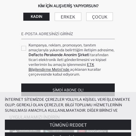
KIM IÇIN ALIŞVERIŞ YAPIYORSUN?
ERKEK
ÇOCUK
KADIN
E-POSTA ADRESINIZI GIRINIZ
Kampanya, reklam, promosyon, tanıtım
amaçlarıyla yukarıda belirttiğim iletişim adresime,
DeFacto Perakende Anonim Şirketi
tarafından
ticari elektronik ileti gönderilmesini ve kişisel
verilerimin bu amaçla işlenmesini
ETK
Bilgilendirme Metni’nde
açıklanan kurallar
çerçevesinde kabul ediyorum.
ŞIMDI ABONE OL!
İNTERNET SITEMIZDE ÇEREZLER YOLUYLA KIŞISEL VERI IŞLENMEKTE
OLUP; GEREKLI OLAN ÇEREZLER, BILGI TOPLUMU HIZMETLERININ
SUNULMASI AMACIYLA KULLANILMAKTADIR. DIĞER BIRINCI VE
ÜÇÜNCÜ TARAF ÇEREZLER ISE SIZE DAHA IYI BIR ALIŞVERIŞ
UYGULAMAMIZI İNDIRIN
DENEYIMI SUNULABILMESI, SITEMIZIN DAHA IŞLEVSEL KILINMASI VE
TÜMÜNÜ REDDET
KIŞISELLEŞTIRMESI VE AÇIK RIZA VERMENIZ HALINDE, SIZLERE
YÖNELIK PAZARLAMA FAALIYETLERININ YAPILMASI AMAÇLARIYLA