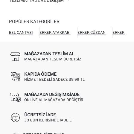
TESLIMAT İADE VE DEĞIŞIM
POPÜLER KATEGORILER
BEL ÇANTASI
ERKEK AYAKKABI
ERKEK CÜZDAN
ERKEK TERL
MAĞAZADAN TESLIM AL
MAĞAZADAN TESLIM ÜCRETSIZ
KAPIDA ÖDEME
HIZMET BEDELI SADECE 39,99 TL
MAĞAZADA DEĞIŞIM&İADE
ONLINE AL MAĞAZADA DEĞIŞTIR
ÜCRETSIZ IADE
30 GÜN IÇERISINDE IADE ET