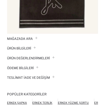
MAĞAZADA ARA
ÜRÜN BILGILERI
ÜRÜN DEĞERLENDİRMELERİ
ÖDEME BİLGİLERİ
TESLIMAT İADE VE DEĞIŞIM
POPÜLER KATEGORILER
ERKEK ŞAPKA
ERKEK TERLIK
ERKEK YÜZME ŞORTU
ERKEK