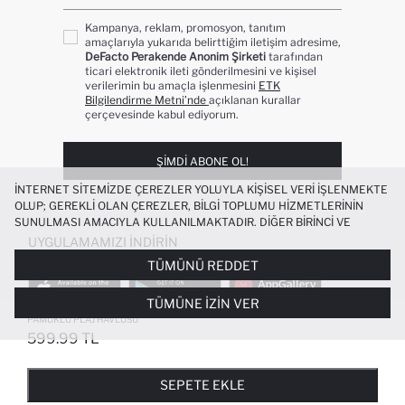
Kampanya, reklam, promosyon, tanıtım
amaçlarıyla yukarıda belirttiğim iletişim adresime,
DeFacto Perakende Anonim Şirketi
tarafından
ticari elektronik ileti gönderilmesini ve kişisel
verilerimin bu amaçla işlenmesini
ETK
Bilgilendirme Metni’nde
açıklanan kurallar
çerçevesinde kabul ediyorum.
ŞIMDI ABONE OL!
İNTERNET SITEMIZDE ÇEREZLER YOLUYLA KIŞISEL VERI IŞLENMEKTE
OLUP; GEREKLI OLAN ÇEREZLER, BILGI TOPLUMU HIZMETLERININ
SUNULMASI AMACIYLA KULLANILMAKTADIR. DIĞER BIRINCI VE
ÜÇÜNCÜ TARAF ÇEREZLER ISE SIZE DAHA IYI BIR ALIŞVERIŞ
UYGULAMAMIZI İNDIRIN
DENEYIMI SUNULABILMESI, SITEMIZIN DAHA IŞLEVSEL KILINMASI VE
TÜMÜNÜ REDDET
KIŞISELLEŞTIRMESI VE AÇIK RIZA VERMENIZ HALINDE, SIZLERE
YÖNELIK PAZARLAMA FAALIYETLERININ YAPILMASI AMAÇLARIYLA
TÜMÜNE İZIN VER
SINIRLI OLARAK KULLANILACAKTIR. ÇEREZLERE DAIR TERCIHLERINIZI
ÇEREZ TERCIHLERI
PANELI ARACILIĞIYLA HER ZAMAN YÖNETEBILIR,
PAMUKLU PLAJ HAVLUSU
ÇEREZLERLE ILGILI DAHA DETAYLI BILGIYE
ÇEREZ AYDINLATMA
599.99 TL
POPÜLER KATEGORILER
METNI
’NDEN ULAŞABILIRSINIZ.
FAVORILERE EKLENDI
GELINCE HABER VER
SEPETE EKLENIYOR
SEPETE EKLENDI
KADIN MAYO
KADIN BEYAZ TIŞÖRT
SEPETE EKLE
BIKINI
ERKEK BEYAZ TIŞÖRT