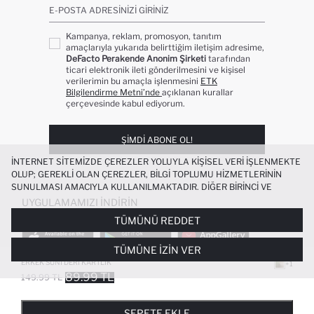
E-POSTA ADRESINIZI GIRINIZ
Kampanya, reklam, promosyon, tanıtım
amaçlarıyla yukarıda belirttiğim iletişim adresime,
DeFacto Perakende Anonim Şirketi
tarafından
ticari elektronik ileti gönderilmesini ve kişisel
verilerimin bu amaçla işlenmesini
ETK
Bilgilendirme Metni’nde
açıklanan kurallar
çerçevesinde kabul ediyorum.
ŞIMDI ABONE OL!
İNTERNET SITEMIZDE ÇEREZLER YOLUYLA KIŞISEL VERI IŞLENMEKTE
OLUP; GEREKLI OLAN ÇEREZLER, BILGI TOPLUMU HIZMETLERININ
SUNULMASI AMACIYLA KULLANILMAKTADIR. DIĞER BIRINCI VE
ÜÇÜNCÜ TARAF ÇEREZLER ISE SIZE DAHA IYI BIR ALIŞVERIŞ
UYGULAMAMIZI İNDIRIN
DENEYIMI SUNULABILMESI, SITEMIZIN DAHA IŞLEVSEL KILINMASI VE
TÜMÜNÜ REDDET
KIŞISELLEŞTIRMESI VE AÇIK RIZA VERMENIZ HALINDE, SIZLERE
YÖNELIK PAZARLAMA FAALIYETLERININ YAPILMASI AMAÇLARIYLA
TÜMÜNE İZIN VER
SINIRLI OLARAK KULLANILACAKTIR. ÇEREZLERE DAIR TERCIHLERINIZI
ÇEREZ TERCIHLERI
PANELI ARACILIĞIYLA HER ZAMAN YÖNETEBILIR,
ERKEK SUNI DERI KARTLIK
+1
ÇEREZLERLE ILGILI DAHA DETAYLI BILGIYE
ÇEREZ AYDINLATMA
89.99 TL
149.99 TL
POPÜLER KATEGORILER
METNI
’NDEN ULAŞABILIRSINIZ.
FAVORILERE EKLENDI
GELINCE HABER VER
SEPETE EKLENIYOR
SEPETE EKLENDI
KADIN MAYO
KADIN BEYAZ TIŞÖRT
SEPETE EKLE