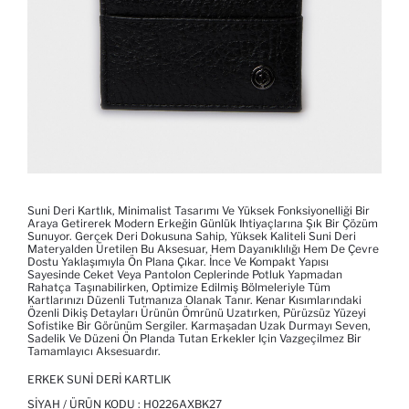
Suni Deri Kartlık, Minimalist Tasarımı Ve Yüksek Fonksiyonelliği Bir
Araya Getirerek Modern Erkeğin Günlük Ihtiyaçlarına Şık Bir Çözüm
Sunuyor. Gerçek Deri Dokusuna Sahip, Yüksek Kaliteli Suni Deri
Materyalden Üretilen Bu Aksesuar, Hem Dayanıklılığı Hem De Çevre
Dostu Yaklaşımıyla Ön Plana Çıkar. İnce Ve Kompakt Yapısı
Sayesinde Ceket Veya Pantolon Ceplerinde Potluk Yapmadan
Rahatça Taşınabilirken, Optimize Edilmiş Bölmeleriyle Tüm
Kartlarınızı Düzenli Tutmanıza Olanak Tanır. Kenar Kısımlarındaki
Özenli Dikiş Detayları Ürünün Ömrünü Uzatırken, Pürüzsüz Yüzeyi
Sofistike Bir Görünüm Sergiler. Karmaşadan Uzak Durmayı Seven,
Sadelik Ve Düzeni Ön Planda Tutan Erkekler Için Vazgeçilmez Bir
Tamamlayıcı Aksesuardır.
ERKEK SUNI DERI KARTLIK
SIYAH / ÜRÜN KODU :
H0226AXBK27