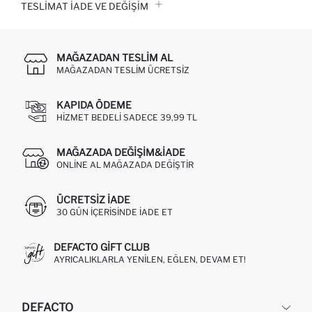
TESLIMAT İADE VE DEĞIŞIM
MAĞAZADAN TESLIM AL
MAĞAZADAN TESLIM ÜCRETSIZ
KAPIDA ÖDEME
HIZMET BEDELI SADECE 39,99 TL
MAĞAZADA DEĞIŞIM&İADE
ONLINE AL MAĞAZADA DEĞIŞTIR
ÜCRETSIZ IADE
30 GÜN IÇERISINDE IADE ET
DEFACTO GIFT CLUB
AYRICALIKLARLA YENILEN, EĞLEN, DEVAM ET!
DEFACTO