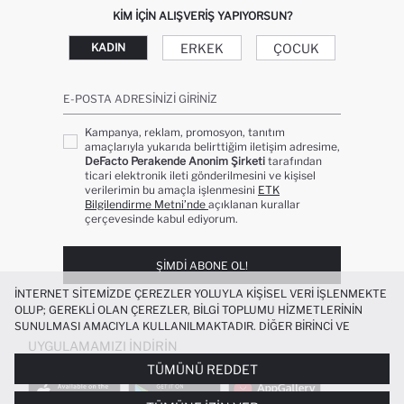
KIM IÇIN ALIŞVERIŞ YAPIYORSUN?
ERKEK
ÇOCUK
KADIN
E-POSTA ADRESINIZI GIRINIZ
Kampanya, reklam, promosyon, tanıtım
amaçlarıyla yukarıda belirttiğim iletişim adresime,
DeFacto Perakende Anonim Şirketi
tarafından
ticari elektronik ileti gönderilmesini ve kişisel
verilerimin bu amaçla işlenmesini
ETK
Bilgilendirme Metni’nde
açıklanan kurallar
çerçevesinde kabul ediyorum.
ŞIMDI ABONE OL!
İNTERNET SITEMIZDE ÇEREZLER YOLUYLA KIŞISEL VERI IŞLENMEKTE
OLUP; GEREKLI OLAN ÇEREZLER, BILGI TOPLUMU HIZMETLERININ
SUNULMASI AMACIYLA KULLANILMAKTADIR. DIĞER BIRINCI VE
ÜÇÜNCÜ TARAF ÇEREZLER ISE SIZE DAHA IYI BIR ALIŞVERIŞ
UYGULAMAMIZI İNDIRIN
DENEYIMI SUNULABILMESI, SITEMIZIN DAHA IŞLEVSEL KILINMASI VE
TÜMÜNÜ REDDET
KIŞISELLEŞTIRMESI VE AÇIK RIZA VERMENIZ HALINDE, SIZLERE
YÖNELIK PAZARLAMA FAALIYETLERININ YAPILMASI AMAÇLARIYLA