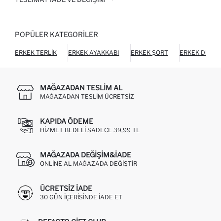
POPÜLER KATEGORILER
ERKEK TERLIK
ERKEK AYAKKABI
ERKEK ŞORT
ERKEK DIŞ GI
MAĞAZADAN TESLIM AL
MAĞAZADAN TESLIM ÜCRETSIZ
KAPIDA ÖDEME
HIZMET BEDELI SADECE 39,99 TL
MAĞAZADA DEĞIŞIM&İADE
ONLINE AL MAĞAZADA DEĞIŞTIR
ÜCRETSIZ IADE
30 GÜN IÇERISINDE IADE ET