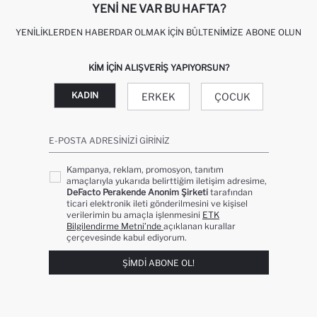
YENI NE VAR BU HAFTA?
YENILIKLERDEN HABERDAR OLMAK İÇIN BÜLTENIMIZE ABONE OLUN
KIM IÇIN ALIŞVERIŞ YAPIYORSUN?
KADIN
ERKEK
ÇOCUK
E-POSTA ADRESINIZI GIRINIZ
Kampanya, reklam, promosyon, tanıtım
amaçlarıyla yukarıda belirttiğim iletişim adresime,
DeFacto Perakende Anonim Şirketi
tarafından
ticari elektronik ileti gönderilmesini ve kişisel
verilerimin bu amaçla işlenmesini
ETK
Bilgilendirme Metni’nde
açıklanan kurallar
çerçevesinde kabul ediyorum.
ŞIMDI ABONE OL!