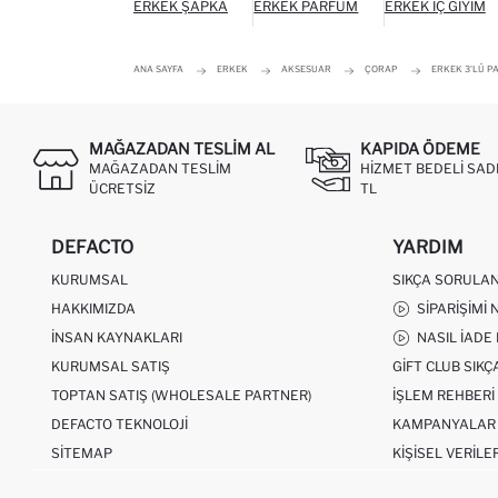
ERKEK ŞAPKA
ERKEK PARFÜM
ERKEK İÇ GIYIM
ANA SAYFA
ERKEK
AKSESUAR
ÇORAP
ERKEK 3'LÜ P
MAĞAZADAN TESLIM AL
KAPIDA ÖDEME
MAĞAZADAN TESLIM
HIZMET BEDELI SAD
ÜCRETSIZ
TL
DEFACTO
YARDIM
KURUMSAL
SIKÇA SORULA
HAKKIMIZDA
SIPARIŞIMI 
İNSAN KAYNAKLARI
NASIL İADE
KURUMSAL SATIŞ
GIFT CLUB SIK
TOPTAN SATIŞ (WHOLESALE PARTNER)
İŞLEM REHBERI
DEFACTO TEKNOLOJI
KAMPANYALAR
SITEMAP
KIŞISEL VERILE