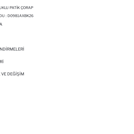
UKLU PATIK ÇORAP
DU :
D0981AXBK26
A
I
NDİRMELERİ
Rİ
 VE DEĞIŞIM