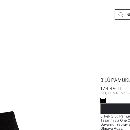
3'LÜ PAMUK
179.99 TL
SEÇILEN RENK:
S
Erkek 3'lü Pamuk
Tasarımıyla Öne Ç
Dayanıklı Yapısıy
Olmaya Aday.