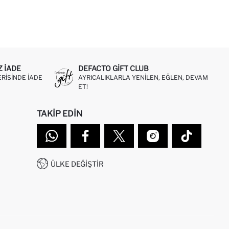
Z IADE
DEFACTO GIFT CLUB
ERISINDE IADE
AYRICALIKLARLA YENILEN, EĞLEN, DEVAM
ET!
TAKIP EDIN
ÜLKE DEĞIŞTIR