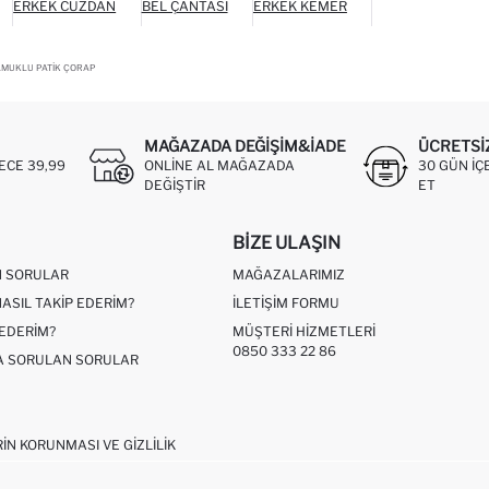
ERKEK CÜZDAN
BEL ÇANTASI
ERKEK KEMER
AMUKLU PATIK ÇORAP
MAĞAZADA DEĞIŞIM&İADE
ÜCRETSI
ECE 39,99
ONLINE AL MAĞAZADA
30 GÜN IÇ
DEĞIŞTIR
ET
BIZE ULAŞIN
N SORULAR
MAĞAZALARIMIZ
NASIL TAKIP EDERIM?
İLETIŞIM FORMU
 EDERIM?
MÜŞTERI HIZMETLERI
0850 333 22 86
ÇA SORULAN SORULAR
RIN KORUNMASI VE GIZLILIK