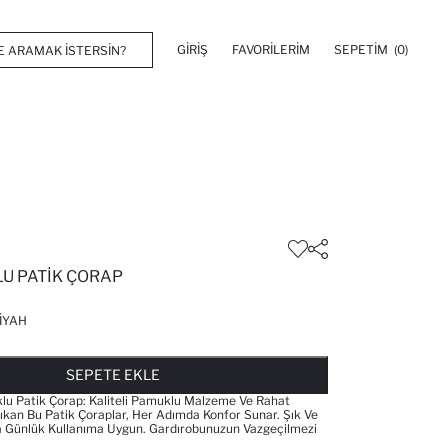
GIRIŞ
FAVORILERIM
SEPETIM
(0)
LU PATIK ÇORAP
IYAH
FAVORILERE EKLENDI
GELINCE HABER VER
SEPETE EKLENIYOR
SEPETE EKLENDI
SEPETE EKLE
lu Patik Çorap: Kaliteli Pamuklu Malzeme Ve Rahat
ıkan Bu Patik Çoraplar, Her Adımda Konfor Sunar. Şık Ve
la Günlük Kullanıma Uygun. Gardırobunuzun Vazgeçilmezi