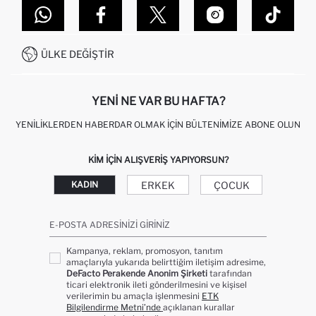
MAĞAZALARIMIZ
DEFACTO TEKNOLOJI
GIFT CLUB SIKÇA SORULAN SORULAR
İLETIŞIM FORMU
SITEMAP
İŞLEM REHBERI
MÜŞTERI HIZMETLERI
0850 333 22 86
KAMPANYALAR
ÜLKE DEĞIŞTIR
KIŞISEL VERILERIN KORUNMASI VE GIZLILIK
YENI NE VAR BU HAFTA?
YENILIKLERDEN HABERDAR OLMAK İÇIN BÜLTENIMIZE ABONE OLUN
KIM IÇIN ALIŞVERIŞ YAPIYORSUN?
ERKEK
ÇOCUK
KADIN
E-POSTA ADRESINIZI GIRINIZ
Kampanya, reklam, promosyon, tanıtım
amaçlarıyla yukarıda belirttiğim iletişim adresime,
DeFacto Perakende Anonim Şirketi
tarafından
ticari elektronik ileti gönderilmesini ve kişisel
verilerimin bu amaçla işlenmesini
ETK
Bilgilendirme Metni’nde
açıklanan kurallar