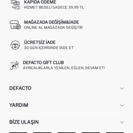
KAPIDA ÖDEME
HIZMET BEDELI SADECE 39,99 TL
MAĞAZADA DEĞIŞIM&İADE
ONLINE AL MAĞAZADA DEĞIŞTIR
ÜCRETSIZ IADE
30 GÜN IÇERISINDE IADE ET
DEFACTO GIFT CLUB
AYRICALIKLARLA YENILEN, EĞLEN, DEVAM ET!
DEFACTO
KURUMSAL
YARDIM
HAKKIMIZDA
İNSAN KAYNAKLARI
SIKÇA SORULAN SORULAR
BIZE ULAŞIN
KURUMSAL SATIŞ
SIPARIŞIMI NASIL TAKIP EDERIM?
TOPTAN SATIŞ (WHOLESALE PARTNER)
NASIL İADE EDERIM?