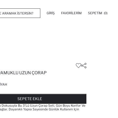
GIRIŞ
FAVORILERIM
SEPETIM
(0)
 PAMUKLU UZUN ÇORAP
IYAH
FAVORILERE EKLENDI
GELINCE HABER VER
SEPETE EKLENIYOR
SEPETE EKLENDI
SEPETE EKLE
Dokusuyla Bu 3’lü Uzun Çorap Seti, Gün Boyu Konfor Ve
Sağlar. Dayanıklı Yapısı Sayesinde Günlük Kullanım Için