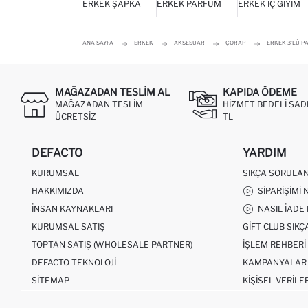
ERKEK ŞAPKA
ERKEK PARFÜM
ERKEK İÇ GIYIM
ANA SAYFA
ERKEK
AKSESUAR
ÇORAP
ERKEK 3'LÜ 
MAĞAZADAN TESLIM AL
KAPIDA ÖDEME
MAĞAZADAN TESLIM
HIZMET BEDELI SAD
ÜCRETSIZ
TL
DEFACTO
YARDIM
KURUMSAL
SIKÇA SORULA
HAKKIMIZDA
SIPARIŞIMI 
İNSAN KAYNAKLARI
NASIL İADE
KURUMSAL SATIŞ
GIFT CLUB SIK
TOPTAN SATIŞ (WHOLESALE PARTNER)
İŞLEM REHBERI
DEFACTO TEKNOLOJI
KAMPANYALAR
SITEMAP
KIŞISEL VERILE