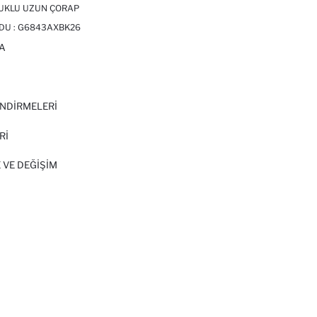
MUKLU UZUN ÇORAP
DU :
G6843AXBK26
A
I
NDİRMELERİ
Rİ
 VE DEĞIŞIM