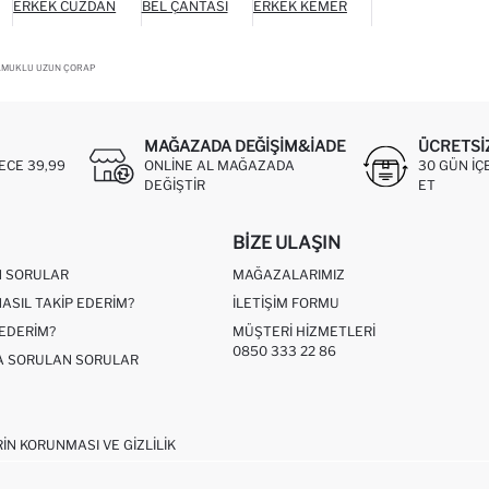
ERKEK CÜZDAN
BEL ÇANTASI
ERKEK KEMER
PAMUKLU UZUN ÇORAP
MAĞAZADA DEĞIŞIM&İADE
ÜCRETSI
ECE 39,99
ONLINE AL MAĞAZADA
30 GÜN IÇ
DEĞIŞTIR
ET
BIZE ULAŞIN
N SORULAR
MAĞAZALARIMIZ
NASIL TAKIP EDERIM?
İLETIŞIM FORMU
 EDERIM?
MÜŞTERI HIZMETLERI
0850 333 22 86
ÇA SORULAN SORULAR
RIN KORUNMASI VE GIZLILIK