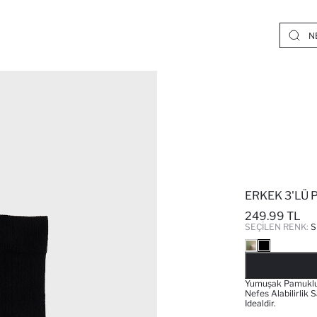
ERKEK 3'LÜ
249.99 TL
SEÇILEN RENK:
S
Yumuşak Pamuklu 
Nefes Alabilirlik 
Idealdir.