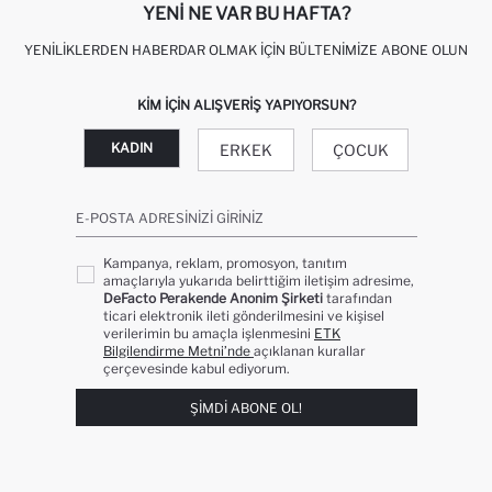
YENI NE VAR BU HAFTA?
YENILIKLERDEN HABERDAR OLMAK İÇIN BÜLTENIMIZE ABONE OLUN
KIM IÇIN ALIŞVERIŞ YAPIYORSUN?
KADIN
ERKEK
ÇOCUK
E-POSTA ADRESINIZI GIRINIZ
Kampanya, reklam, promosyon, tanıtım
amaçlarıyla yukarıda belirttiğim iletişim adresime,
DeFacto Perakende Anonim Şirketi
tarafından
ticari elektronik ileti gönderilmesini ve kişisel
verilerimin bu amaçla işlenmesini
ETK
Bilgilendirme Metni’nde
açıklanan kurallar
çerçevesinde kabul ediyorum.
ŞIMDI ABONE OL!