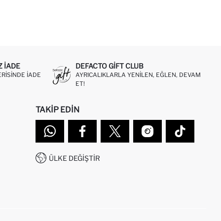
Z IADE
DEFACTO GIFT CLUB
ERISINDE IADE
AYRICALIKLARLA YENILEN, EĞLEN, DEVAM
ET!
TAKIP EDIN
ÜLKE DEĞIŞTIR