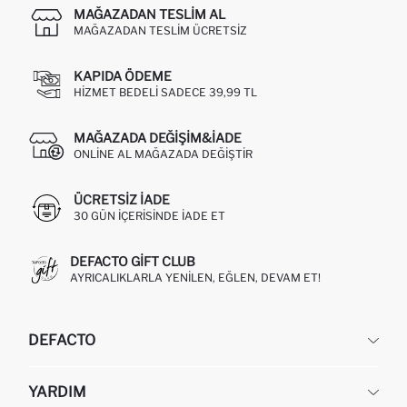
MAĞAZADAN TESLIM AL
MAĞAZADAN TESLIM ÜCRETSIZ
KAPIDA ÖDEME
HIZMET BEDELI SADECE 39,99 TL
MAĞAZADA DEĞIŞIM&İADE
ONLINE AL MAĞAZADA DEĞIŞTIR
ÜCRETSIZ IADE
30 GÜN IÇERISINDE IADE ET
DEFACTO GIFT CLUB
AYRICALIKLARLA YENILEN, EĞLEN, DEVAM ET!
DEFACTO
KURUMSAL
YARDIM
HAKKIMIZDA