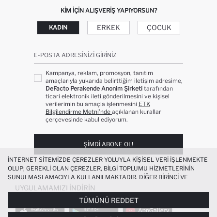
KIM IÇIN ALIŞVERIŞ YAPIYORSUN?
ERKEK
ÇOCUK
KADIN
E-POSTA ADRESINIZI GIRINIZ
Kampanya, reklam, promosyon, tanıtım
amaçlarıyla yukarıda belirttiğim iletişim adresime,
DeFacto Perakende Anonim Şirketi
tarafından
ticari elektronik ileti gönderilmesini ve kişisel
verilerimin bu amaçla işlenmesini
ETK
Bilgilendirme Metni’nde
açıklanan kurallar
çerçevesinde kabul ediyorum.
ŞIMDI ABONE OL!
İNTERNET SITEMIZDE ÇEREZLER YOLUYLA KIŞISEL VERI IŞLENMEKTE
OLUP; GEREKLI OLAN ÇEREZLER, BILGI TOPLUMU HIZMETLERININ
SUNULMASI AMACIYLA KULLANILMAKTADIR. DIĞER BIRINCI VE
ÜÇÜNCÜ TARAF ÇEREZLER ISE SIZE DAHA IYI BIR ALIŞVERIŞ
UYGULAMAMIZI İNDIRIN
DENEYIMI SUNULABILMESI, SITEMIZIN DAHA IŞLEVSEL KILINMASI VE
TÜMÜNÜ REDDET
KIŞISELLEŞTIRMESI VE AÇIK RIZA VERMENIZ HALINDE, SIZLERE
YÖNELIK PAZARLAMA FAALIYETLERININ YAPILMASI AMAÇLARIYLA