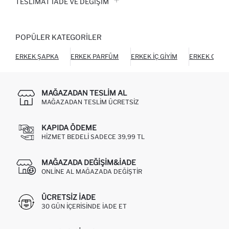
TESLIMAT İADE VE DEĞIŞIM
POPÜLER KATEGORILER
ERKEK ŞAPKA
ERKEK PARFÜM
ERKEK İÇ GIYIM
ERKEK CÜZ
MAĞAZADAN TESLIM AL
MAĞAZADAN TESLIM ÜCRETSIZ
KAPIDA ÖDEME
HIZMET BEDELI SADECE 39,99 TL
MAĞAZADA DEĞIŞIM&İADE
ONLINE AL MAĞAZADA DEĞIŞTIR
ÜCRETSIZ IADE
30 GÜN IÇERISINDE IADE ET