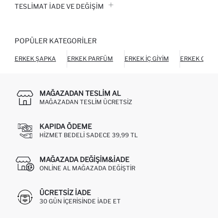
TESLIMAT İADE VE DEĞIŞIM
POPÜLER KATEGORILER
ERKEK ŞAPKA
ERKEK PARFÜM
ERKEK İÇ GIYIM
ERKEK CÜZ
MAĞAZADAN TESLIM AL
MAĞAZADAN TESLIM ÜCRETSIZ
KAPIDA ÖDEME
HIZMET BEDELI SADECE 39,99 TL
MAĞAZADA DEĞIŞIM&İADE
ONLINE AL MAĞAZADA DEĞIŞTIR
ÜCRETSIZ IADE
30 GÜN IÇERISINDE IADE ET