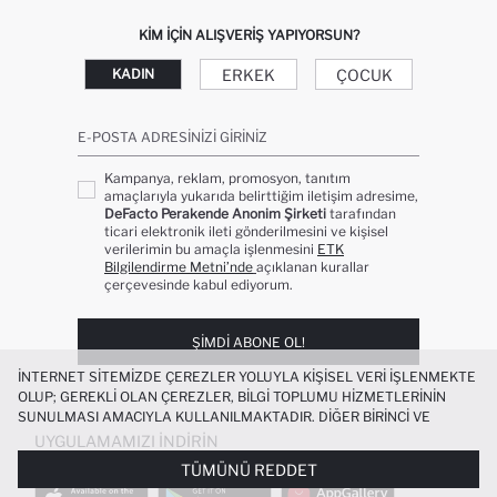
KIM IÇIN ALIŞVERIŞ YAPIYORSUN?
ERKEK
ÇOCUK
KADIN
E-POSTA ADRESINIZI GIRINIZ
Kampanya, reklam, promosyon, tanıtım
amaçlarıyla yukarıda belirttiğim iletişim adresime,
DeFacto Perakende Anonim Şirketi
tarafından
ticari elektronik ileti gönderilmesini ve kişisel
verilerimin bu amaçla işlenmesini
ETK
Bilgilendirme Metni’nde
açıklanan kurallar
çerçevesinde kabul ediyorum.
ŞIMDI ABONE OL!
İNTERNET SITEMIZDE ÇEREZLER YOLUYLA KIŞISEL VERI IŞLENMEKTE
OLUP; GEREKLI OLAN ÇEREZLER, BILGI TOPLUMU HIZMETLERININ
SUNULMASI AMACIYLA KULLANILMAKTADIR. DIĞER BIRINCI VE
ÜÇÜNCÜ TARAF ÇEREZLER ISE SIZE DAHA IYI BIR ALIŞVERIŞ
UYGULAMAMIZI İNDIRIN
DENEYIMI SUNULABILMESI, SITEMIZIN DAHA IŞLEVSEL KILINMASI VE
TÜMÜNÜ REDDET
KIŞISELLEŞTIRMESI VE AÇIK RIZA VERMENIZ HALINDE, SIZLERE
YÖNELIK PAZARLAMA FAALIYETLERININ YAPILMASI AMAÇLARIYLA