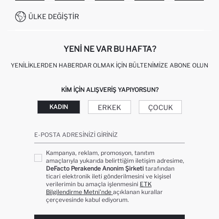
İŞLEM REHBERI
MÜŞTERI HIZMETLERI
0850 333 22 86
KAMPANYALAR
ÜLKE DEĞIŞTIR
KIŞISEL VERILERIN KORUNMASI VE GIZLILIK
YENI NE VAR BU HAFTA?
YENILIKLERDEN HABERDAR OLMAK İÇIN BÜLTENIMIZE ABONE OLUN
KIM IÇIN ALIŞVERIŞ YAPIYORSUN?
ERKEK
ÇOCUK
KADIN
E-POSTA ADRESINIZI GIRINIZ
Kampanya, reklam, promosyon, tanıtım
amaçlarıyla yukarıda belirttiğim iletişim adresime,
DeFacto Perakende Anonim Şirketi
tarafından
ticari elektronik ileti gönderilmesini ve kişisel
verilerimin bu amaçla işlenmesini
ETK
Bilgilendirme Metni’nde
açıklanan kurallar
çerçevesinde kabul ediyorum.