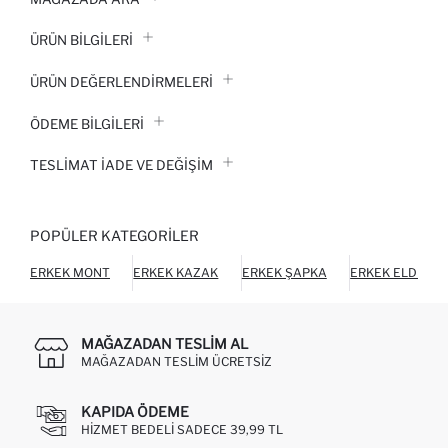
ÜRÜN BILGILERI
ÜRÜN DEĞERLENDİRMELERİ
ÖDEME BİLGİLERİ
TESLIMAT İADE VE DEĞIŞIM
POPÜLER KATEGORILER
ERKEK MONT
ERKEK KAZAK
ERKEK ŞAPKA
ERKEK ELDIVEN
MAĞAZADAN TESLIM AL
MAĞAZADAN TESLIM ÜCRETSIZ
KAPIDA ÖDEME
HIZMET BEDELI SADECE 39,99 TL