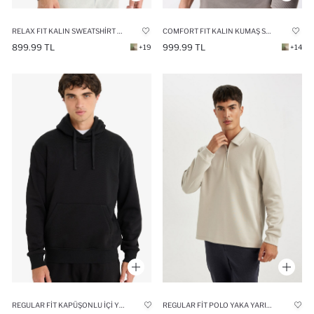
RELAX FIT KALIN SWEATSHIRT KUMAŞI SWEATSHIRT
COMFORT FIT KALIN KUMAŞ SWEATSHIRT
899.99 TL
999.99 TL
+19
+14
REGULAR FIT KAPÜŞONLU İÇI YUMUŞAK TÜYLÜ KANGURU CEPLI BASIC DÜZ SWEATSHIRT
REGULAR FIT POLO YAKA YARIM FERMUARLI BASIC DÜZ SWEATSHIRT