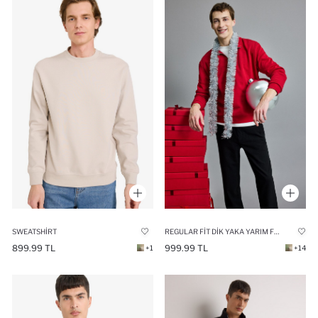
SWEATSHIRT
REGULAR FIT DIK YAKA YARIM FERMUARLI BASIC DÜZ SWEATSHIRT
899.99 TL
999.99 TL
+1
+14