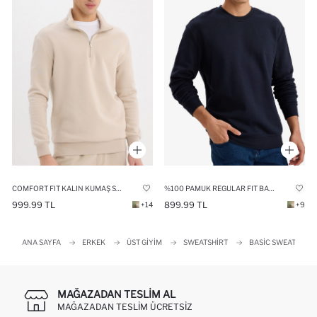
COMFORT FIT KALIN KUMAŞ SWEATSHIRT
%100 PAMUK REGULAR FIT BASIC SWEATSHIRT
999.99 TL
899.99 TL
+14
+9
ANA SAYFA
ERKEK
ÜST GIYIM
SWEATSHIRT
BASIC SWEATSHIRT
MAĞAZADAN TESLIM AL
MAĞAZADAN TESLIM ÜCRETSIZ