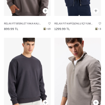
RELAX FIT BISIKLET YAKA KALIN İÇI YUMUŞAK TÜYLÜ BASIC DÜZ SWEATSHIRT
RELAX FIT KAPÜŞONLU İÇI YUMUŞAK TÜYLÜ KALIN KUMAŞ FERMUARLI SWEATSHIRT
899.99 TL
1299.99 TL
+19
+3