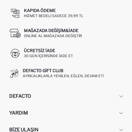
KAPIDA ÖDEME
HIZMET BEDELI SADECE 39,99 TL
MAĞAZADA DEĞIŞIM&İADE
ONLINE AL MAĞAZADA DEĞIŞTIR
ÜCRETSIZ IADE
30 GÜN IÇERISINDE IADE ET
DEFACTO GIFT CLUB
AYRICALIKLARLA YENILEN, EĞLEN, DEVAM ET!
DEFACTO
KURUMSAL
YARDIM
HAKKIMIZDA
İNSAN KAYNAKLARI
SIKÇA SORULAN SORULAR
BIZE ULAŞIN
KURUMSAL SATIŞ
SIPARIŞIMI NASIL TAKIP EDERIM?