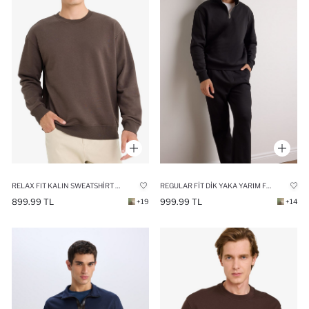
RELAX FIT KALIN SWEATSHIRT KUMAŞI SWEATSHIRT
REGULAR FIT DIK YAKA YARIM FERMUARLI İÇI YUMUŞAK TÜYLÜ BASIC DÜZ SWEATSHIRT
899.99 TL
999.99 TL
+19
+14