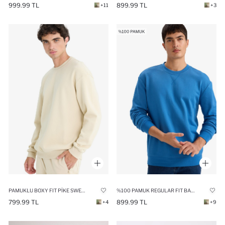
999.99 TL
899.99 TL
+11
+3
PAMUKLU BOXY FIT PIKE SWEATSHIRT
%100 PAMUK REGULAR FIT BASIC SWEATSHIRT
799.99 TL
899.99 TL
+4
+9