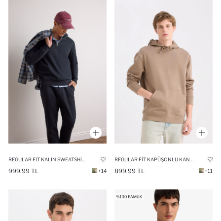
REGULAR FIT KALIN SWEATSHIRT KUMAŞI SWEATSHIRT
REGULAR FIT KAPÜŞONLU KANGURU CEPLI İÇI YUMUŞAK TÜYLÜ BASIC DÜZ SWEATSHIRT
999.99 TL
899.99 TL
+14
+11