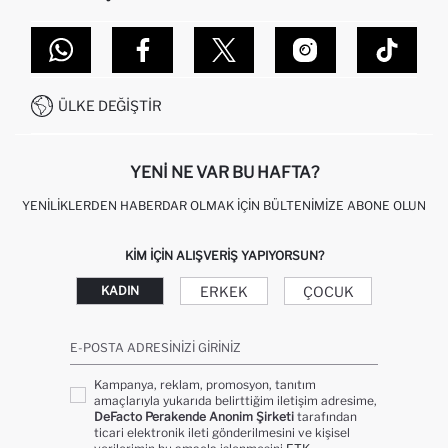
TOPTAN SATIŞ (WHOLESALE PARTNER)
NASIL İADE EDERIM?
MAĞAZALARIMIZ
DEFACTO TEKNOLOJI
GIFT CLUB SIKÇA SORULAN SORULAR
İLETIŞIM FORMU
SITEMAP
İŞLEM REHBERI
MÜŞTERI HIZMETLERI
0850 333 22 86
KAMPANYALAR
ÜLKE DEĞIŞTIR
KIŞISEL VERILERIN KORUNMASI VE GIZLILIK
YENI NE VAR BU HAFTA?
YENILIKLERDEN HABERDAR OLMAK İÇIN BÜLTENIMIZE ABONE OLUN
KIM IÇIN ALIŞVERIŞ YAPIYORSUN?
ERKEK
ÇOCUK
KADIN
E-POSTA ADRESINIZI GIRINIZ
Kampanya, reklam, promosyon, tanıtım
amaçlarıyla yukarıda belirttiğim iletişim adresime,
DeFacto Perakende Anonim Şirketi
tarafından
ticari elektronik ileti gönderilmesini ve kişisel