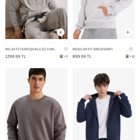
RELAX FIT KAPÜŞONLU İÇI YUMUŞAK TÜYLÜ BASIC DÜZ CEPLI KALIN FERMUARLI SWEATSHIRT
REGULAR FIT SWEATSHIRT
1299.99 TL
899.99 TL
+3
+11