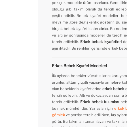
pek çok modelde ürün tasarlanır. Genellikle 
olduğu gibi takım olarak da tercih edileb
çeşitlendirilir. Bebek kıyafet modelleri h
mevsime göre değişkenlik gösterir. Bu sa
birçok bebek kıyafeti satın alırlar. Bu ned
ve altı ay sonrasında modeller de tercih ed
tercih edilebilir.
Erkek
bebek kıyafetleri
de
ağırlıktadır. Bu renkler içerisinde erkek be
Erkek Bebek Kıyafet Modelleri
İlk aylarda bebekler vücut ısılarını koruya
ürünler, alttan çıtçıtlı yapısıyla annelere
olan bebeklerin kıyafetlerine
erkek bebek
e
tercih edilebilir. Altı ve dokuz aydan sonra 
tercih edilebilir
. Erkek bebek
tulumları
bebe
bulmak mümkündür. Yaz ayları için
erkek 
gömlek
ve şortlar tercih edilirken, kış aylar
görür. Bu takımları tamamlayan ve takımlar