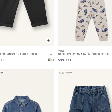
YENI
 FIT PANTOLON ERKEK BEBEK
BASKILI 2'LI PIJAMA TAKIMI ERKEK BEBEK
 TL
599.99 TL
+2