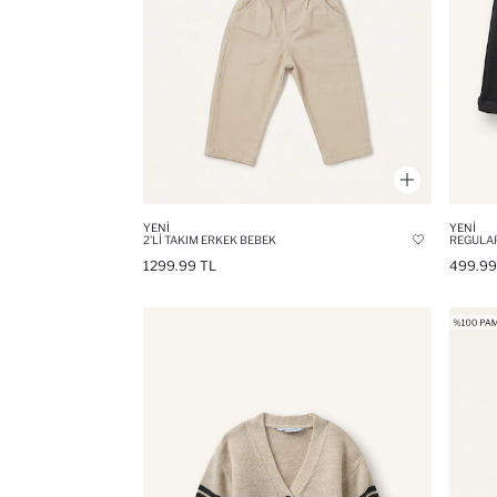
YENI
YENI
2'LI TAKIM ERKEK BEBEK
REGULAR
1299.99 TL
499.99