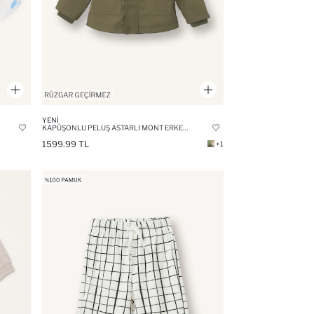
YENI
KAPÜŞONLU PELUŞ ASTARLI MONT ERKEK BEBEK
1599.99 TL
+1