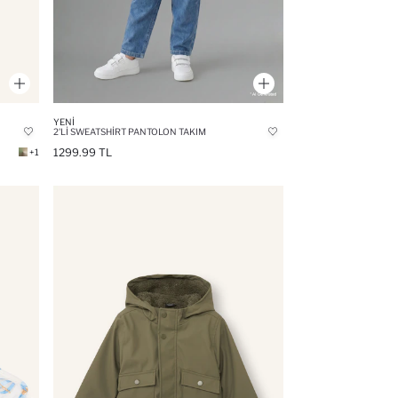
YENI
2'LI SWEATSHIRT PANTOLON TAKIM
1299.99 TL
+1