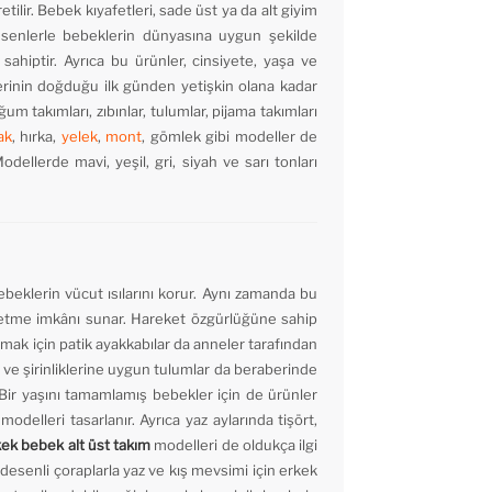
ilir. Bebek kıyafetleri, sade üst ya da alt giyim
senlerle bebeklerin dünyasına uygun şekilde
sahiptir. Ayrıca bu ürünler, cinsiyete, yaşa ve
inin doğduğu ilk günden yetişkin olana kadar
 takımları, zıbınlar, tulumlar, pijama takımları
ak
, hırka,
yelek
,
mont
, gömlek gibi modeller de
odellerde mavi, yeşil, gri, siyah ve sarı tonları
bebeklerin vücut ısılarını korur. Aynı zamanda bu
ket etme imkânı sunar. Hareket özgürlüğüne sahip
umak için patik ayakkabılar da anneler tarafından
ar ve şirinliklerine uygun tulumlar da beraberinde
 Bir yaşını tamamlamış bebekler için de ürünler
modelleri tasarlanır. Ayrıca yaz aylarında tişört,
ek bebek alt üst
takım
modelleri de oldukça ilgi
esenli çoraplarla yaz ve kış mevsimi için erkek