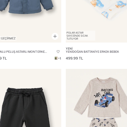
YENI
KAPÜŞONLU PELUŞ ASTARLI MONT ERKEK BEBEK
YENIDOĞAN BATTANIYE ERKEK BEBEK
9 TL
499.99 TL
+1