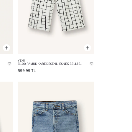
YENI
%100 PAMUK KARE DESENLI ESNEK BELLI EŞOFMAN ALTI ERKEK BEBEK
599.99 TL