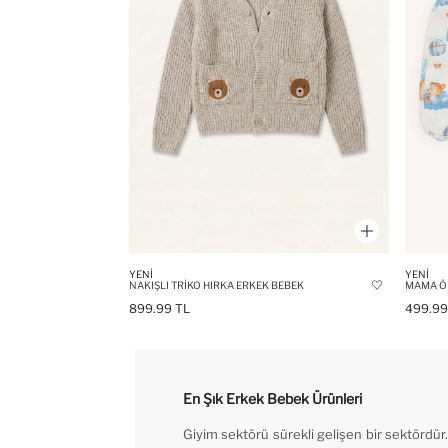
YENI
YENI
NAKIŞLI TRIKO HIRKA ERKEK BEBEK
MAMA Ö
899.99 TL
499.99
En Şık Erkek Bebek Ürünleri
Giyim sektörü sürekli gelişen bir sektördü