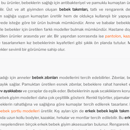
bu ürünler, bebeklerin sağlığı için antibakteriyel ve pamuklu kumaştan üret
ilir. Üst ve alt giyimden oluşan
bebek
takımları,
tatlı ve rengarenk de
em sağlığa uygun kumaştan üretilir hem de oldukça kullanışlı bir yapıya 
yede isteğe göre bir ürün bulmak mümkündür. Anne ve babalar bebekler
enle bebekler için üretilen farklı modeller bulmak mümkündür. Hastane doğum
ilen ürünler arasında yer alır. Bir yaşından sonrasında ise
pantolon
,
kaz
 tasarlanırken kız bebeklerinin kıyafetleri gibi şıklık ön planda tutulur. M
bekler sevimli bir görünüme sahip olur.
madığı için anneler
bebek
zıbınları
modellerini tercih edebilirler. Zıbınlar, 
 kolaylık sağlar. Pamuktan üretilen esnek zıbınlar, bebeklere rahat hare
v ayakkabısı
ve çoraplar da eşlik eder. Bebeklerinin ayak sıcaklıklarını kor
bebek giyim modelleri daha çok çeşitlilik gösterir. Renkli tişörtler, pijamal
klerin rahatlığına ve sağlığına göre kumaşlar tercih edilerek tasarlanır.
bebek şortlu modelleri
üretilir. Kış ayları için de
erkek bebek kışlık takım
ında uzun kollu bodyler, kazaklar, hırkalar ve montlar tercih edilebilir. Bu
erk
ı neşelendiren birçok erkek bebek giyim aksesuarları bulunur. Rengarenk d