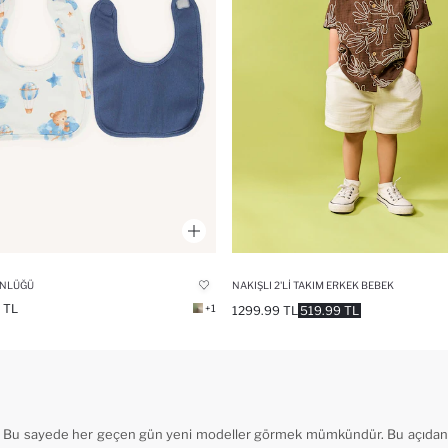
NLÜĞÜ
NAKIŞLI 2'LI TAKIM ERKEK BEBEK
 TL
+1
1299.99 TL
519.99 TL
r. Bu sayede her geçen gün yeni modeller görmek mümkündür. Bu açıdan ye