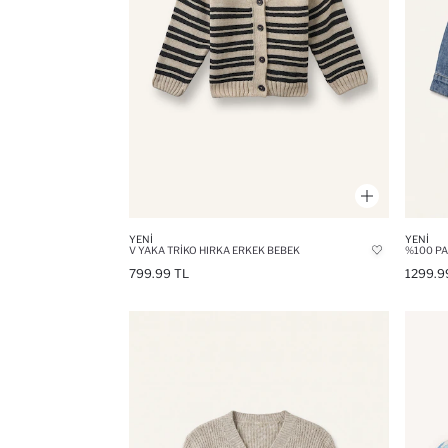
YENI
YENI
V YAKA TRIKO HIRKA ERKEK BEBEK
%100 PA
799.99 TL
1299.9