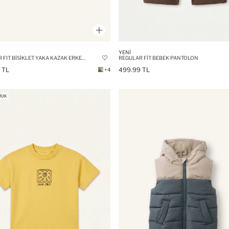
YENI
REGULAR FIT BISIKLET YAKA KAZAK ERKEK BEBEK
REGULAR FIT BEBEK PANTOLON
 TL
499.99 TL
+4