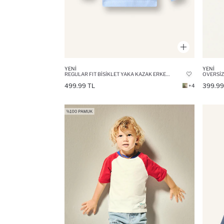
YENI
YENI
REGULAR FIT BISIKLET YAKA KAZAK ERKEK BEBEK
OVERSIZ
499.99 TL
399.99
+4