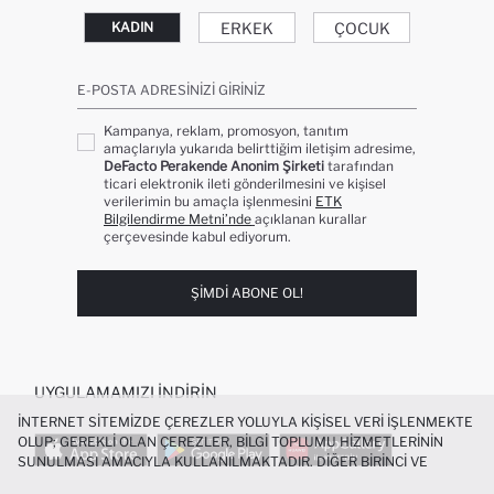
ERKEK
ÇOCUK
KADIN
E-POSTA ADRESINIZI GIRINIZ
Kampanya, reklam, promosyon, tanıtım
amaçlarıyla yukarıda belirttiğim iletişim adresime,
DeFacto Perakende Anonim Şirketi
tarafından
ticari elektronik ileti gönderilmesini ve kişisel
verilerimin bu amaçla işlenmesini
ETK
Bilgilendirme Metni’nde
açıklanan kurallar
çerçevesinde kabul ediyorum.
ŞIMDI ABONE OL!
UYGULAMAMIZI İNDIRIN
İNTERNET SITEMIZDE ÇEREZLER YOLUYLA KIŞISEL VERI IŞLENMEKTE
OLUP; GEREKLI OLAN ÇEREZLER, BILGI TOPLUMU HIZMETLERININ
SUNULMASI AMACIYLA KULLANILMAKTADIR. DIĞER BIRINCI VE
ÜÇÜNCÜ TARAF ÇEREZLER ISE SIZE DAHA IYI BIR ALIŞVERIŞ