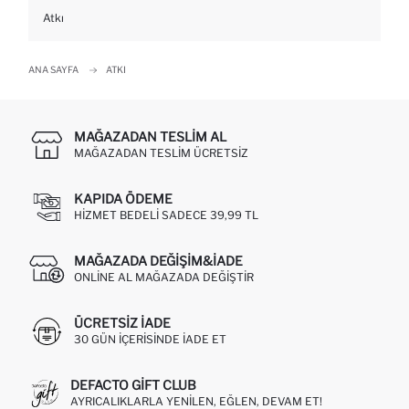
Atkı
ANA SAYFA
ATKI
MAĞAZADAN TESLIM AL
MAĞAZADAN TESLIM ÜCRETSIZ
KAPIDA ÖDEME
HIZMET BEDELI SADECE 39,99 TL
MAĞAZADA DEĞIŞIM&İADE
ONLINE AL MAĞAZADA DEĞIŞTIR
ÜCRETSIZ IADE
30 GÜN IÇERISINDE IADE ET
DEFACTO GIFT CLUB
AYRICALIKLARLA YENILEN, EĞLEN, DEVAM ET!