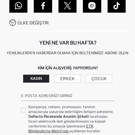
DEFACTO TEKNOLOJI
GIFT CLUB SIKÇA SORULAN SORULAR
İLETIŞIM FORMU
SITEMAP
İŞLEM REHBERI
MÜŞTERI HIZMETLERI
0850 333 22 86
KAMPANYALAR
ÜLKE DEĞIŞTIR
KIŞISEL VERILERIN KORUNMASI VE GIZLILIK
YENI NE VAR BU HAFTA?
YENILIKLERDEN HABERDAR OLMAK İÇIN BÜLTENIMIZE ABONE OLUN
KIM IÇIN ALIŞVERIŞ YAPIYORSUN?
ERKEK
ÇOCUK
KADIN
E-POSTA ADRESINIZI GIRINIZ
Kampanya, reklam, promosyon, tanıtım
amaçlarıyla yukarıda belirttiğim iletişim adresime,
DeFacto Perakende Anonim Şirketi
tarafından
ticari elektronik ileti gönderilmesini ve kişisel
verilerimin bu amaçla işlenmesini
ETK
Bilgilendirme Metni’nde
açıklanan kurallar