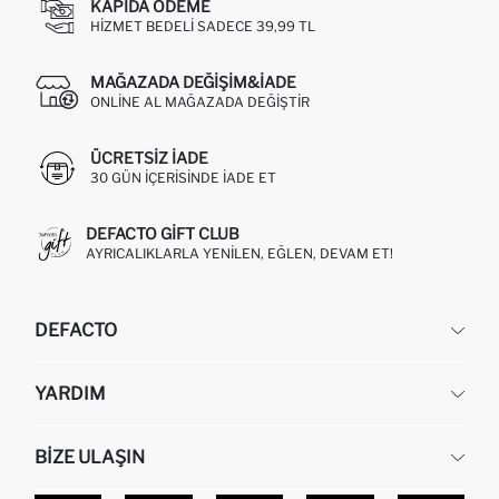
KAPIDA ÖDEME
HIZMET BEDELI SADECE 39,99 TL
MAĞAZADA DEĞIŞIM&İADE
ONLINE AL MAĞAZADA DEĞIŞTIR
ÜCRETSIZ IADE
30 GÜN IÇERISINDE IADE ET
DEFACTO GIFT CLUB
AYRICALIKLARLA YENILEN, EĞLEN, DEVAM ET!
DEFACTO
KURUMSAL
YARDIM
HAKKIMIZDA
İNSAN KAYNAKLARI
SIKÇA SORULAN SORULAR
BIZE ULAŞIN
KURUMSAL SATIŞ
SIPARIŞIMI NASIL TAKIP EDERIM?
TOPTAN SATIŞ (WHOLESALE PARTNER)
NASIL İADE EDERIM?
MAĞAZALARIMIZ