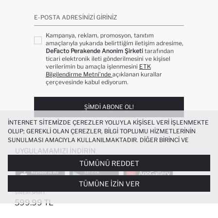
E-POSTA ADRESINIZI GIRINIZ
Kampanya, reklam, promosyon, tanıtım
amaçlarıyla yukarıda belirttiğim iletişim adresime,
DeFacto Perakende Anonim Şirketi
tarafından
ticari elektronik ileti gönderilmesini ve kişisel
verilerimin bu amaçla işlenmesini
ETK
Bilgilendirme Metni’nde
açıklanan kurallar
çerçevesinde kabul ediyorum.
ŞIMDI ABONE OL!
İNTERNET SITEMIZDE ÇEREZLER YOLUYLA KIŞISEL VERI IŞLENMEKTE
OLUP; GEREKLI OLAN ÇEREZLER, BILGI TOPLUMU HIZMETLERININ
SUNULMASI AMACIYLA KULLANILMAKTADIR. DIĞER BIRINCI VE
ÜÇÜNCÜ TARAF ÇEREZLER ISE SIZE DAHA IYI BIR ALIŞVERIŞ
UYGULAMAMIZI İNDIRIN
DENEYIMI SUNULABILMESI, SITEMIZIN DAHA IŞLEVSEL KILINMASI VE
TÜMÜNÜ REDDET
KIŞISELLEŞTIRMESI VE AÇIK RIZA VERMENIZ HALINDE, SIZLERE
YÖNELIK PAZARLAMA FAALIYETLERININ YAPILMASI AMAÇLARIYLA
TÜMÜNE İZIN VER
SINIRLI OLARAK KULLANILACAKTIR. ÇEREZLERE DAIR TERCIHLERINIZI
ERKEK BEBEK KAPÜŞONLU FERMUARLI
ÇEREZ TERCIHLERI
PANELI ARACILIĞIYLA HER ZAMAN YÖNETEBILIR,
SWEATSHIRT
ÇEREZLERLE ILGILI DAHA DETAYLI BILGIYE
ÇEREZ AYDINLATMA
599.99 TL
POPÜLER KATEGORILER
METNI
’NDEN ULAŞABILIRSINIZ.
FAVORILERE EKLENDI
GELINCE HABER VER
SEPETE EKLENIYOR
SEPETE EKLENDI