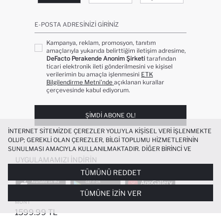
E-POSTA ADRESINIZI GIRINIZ
Kampanya, reklam, promosyon, tanıtım
amaçlarıyla yukarıda belirttiğim iletişim adresime,
DeFacto Perakende Anonim Şirketi
tarafından
ticari elektronik ileti gönderilmesini ve kişisel
verilerimin bu amaçla işlenmesini
ETK
Bilgilendirme Metni’nde
açıklanan kurallar
çerçevesinde kabul ediyorum.
ŞIMDI ABONE OL!
İNTERNET SITEMIZDE ÇEREZLER YOLUYLA KIŞISEL VERI IŞLENMEKTE
OLUP; GEREKLI OLAN ÇEREZLER, BILGI TOPLUMU HIZMETLERININ
SUNULMASI AMACIYLA KULLANILMAKTADIR. DIĞER BIRINCI VE
ÜÇÜNCÜ TARAF ÇEREZLER ISE SIZE DAHA IYI BIR ALIŞVERIŞ
UYGULAMAMIZI İNDIRIN
DENEYIMI SUNULABILMESI, SITEMIZIN DAHA IŞLEVSEL KILINMASI VE
TÜMÜNÜ REDDET
KIŞISELLEŞTIRMESI VE AÇIK RIZA VERMENIZ HALINDE, SIZLERE
YÖNELIK PAZARLAMA FAALIYETLERININ YAPILMASI AMAÇLARIYLA
TÜMÜNE İZIN VER
SINIRLI OLARAK KULLANILACAKTIR. ÇEREZLERE DAIR TERCIHLERINIZI
ERKEK BEBEK KAPÜŞONLU FERMUARLI
+1
ÇEREZ TERCIHLERI
PANELI ARACILIĞIYLA HER ZAMAN YÖNETEBILIR,
MONT
ÇEREZLERLE ILGILI DAHA DETAYLI BILGIYE
ÇEREZ AYDINLATMA
1599.99 TL
POPÜLER KATEGORILER
METNI
’NDEN ULAŞABILIRSINIZ.
FAVORILERE EKLENDI
GELINCE HABER VER
SEPETE EKLENIYOR
SEPETE EKLENDI