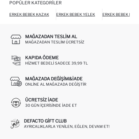
POPÜLER KATEGORILER
ERKEK BEBEK KAZAK
ERKEK BEBEK YELEK
ERKEK BEBEK PAN
MAĞAZADAN TESLIM AL
MAĞAZADAN TESLIM ÜCRETSIZ
KAPIDA ÖDEME
HIZMET BEDELI SADECE 39,99 TL
MAĞAZADA DEĞIŞIM&İADE
ONLINE AL MAĞAZADA DEĞIŞTIR
ÜCRETSIZ IADE
30 GÜN IÇERISINDE IADE ET
DEFACTO GIFT CLUB
AYRICALIKLARLA YENILEN, EĞLEN, DEVAM ET!