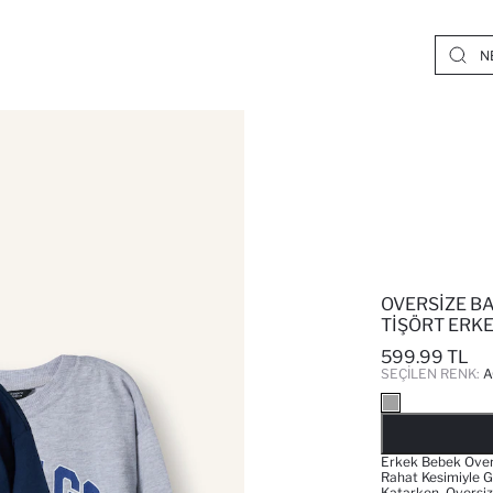
OVERSIZE BA
TIŞÖRT ERK
599.99 TL
SEÇILEN RENK:
A
Erkek Bebek Overs
Rahat Kesimiyle G
Katarken, Oversiz