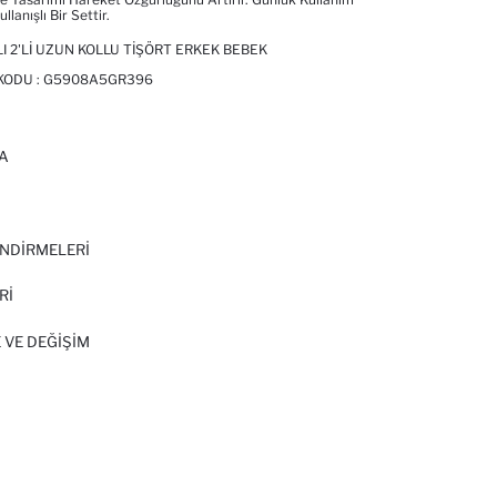
ullanışlı Bir Settir.
I 2'LI UZUN KOLLU TIŞÖRT ERKEK BEBEK
 KODU :
G5908A5GR396
A
I
NDİRMELERİ
Rİ
 VE DEĞIŞIM