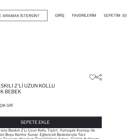
GIRIŞ
FAVORILERIM
SEPETIM
(0)
SKILI 2'LI UZUN KOLLU
EK BEBEK
ÇIK GRI
FAVORILERE EKLENDI
GELINCE HABER VER
SEPETE EKLENIYOR
SEPETE EKLENDI
SEPETE EKLE
ize Baskılı 2’li Uzun Kollu Tişört, Yumuşak Kumaşı Ve
ün Boyu Konfor Sunar. Eğlenceli Baskılarıyla Tarz
e Tasarımı Hareket Özgürlüğünü Artırır. Günlük Kullanım