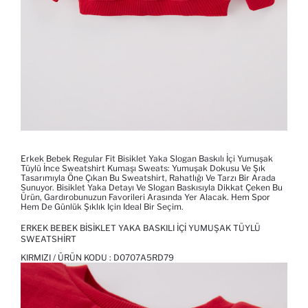
Erkek Bebek Regular Fit Bisiklet Yaka Slogan Baskılı İçi Yumuşak
Tüylü İnce Sweatshirt Kumaşı Sweats: Yumuşak Dokusu Ve Şık
Tasarımıyla Öne Çıkan Bu Sweatshirt, Rahatlığı Ve Tarzı Bir Arada
Sunuyor. Bisiklet Yaka Detayı Ve Slogan Baskısıyla Dikkat Çeken Bu
Ürün, Gardırobunuzun Favorileri Arasında Yer Alacak. Hem Spor
Hem De Günlük Şıklık Için Ideal Bir Seçim.
ERKEK BEBEK BISIKLET YAKA BASKILI İÇI YUMUŞAK TÜYLÜ
SWEATSHIRT
KIRMIZI / ÜRÜN KODU :
D0707A5RD79