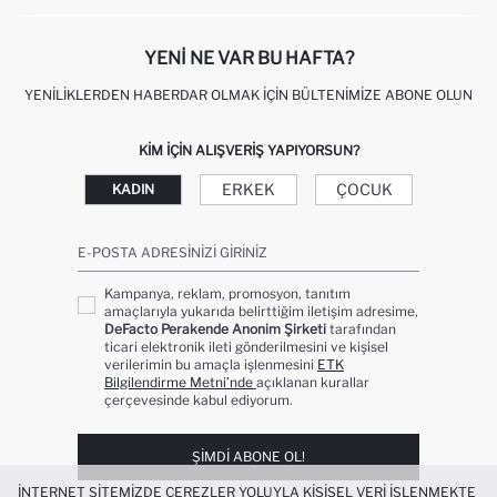
KIŞISEL VERILERIN KORUNMASI VE GIZLILIK
YENI NE VAR BU HAFTA?
YENILIKLERDEN HABERDAR OLMAK İÇIN BÜLTENIMIZE ABONE OLUN
KIM IÇIN ALIŞVERIŞ YAPIYORSUN?
ERKEK
ÇOCUK
KADIN
E-POSTA ADRESINIZI GIRINIZ
Kampanya, reklam, promosyon, tanıtım
amaçlarıyla yukarıda belirttiğim iletişim adresime,
DeFacto Perakende Anonim Şirketi
tarafından
ticari elektronik ileti gönderilmesini ve kişisel
verilerimin bu amaçla işlenmesini
ETK
Bilgilendirme Metni’nde
açıklanan kurallar
çerçevesinde kabul ediyorum.
ŞIMDI ABONE OL!
İNTERNET SITEMIZDE ÇEREZLER YOLUYLA KIŞISEL VERI IŞLENMEKTE