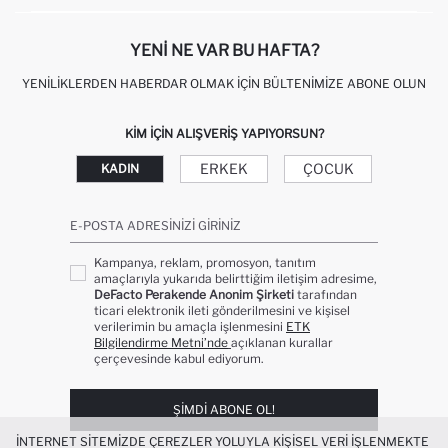
KIŞISEL VERILERIN KORUNMASI VE GIZLILIK
YENI NE VAR BU HAFTA?
YENILIKLERDEN HABERDAR OLMAK İÇIN BÜLTENIMIZE ABONE OLUN
KIM IÇIN ALIŞVERIŞ YAPIYORSUN?
ERKEK
ÇOCUK
KADIN
E-POSTA ADRESINIZI GIRINIZ
Kampanya, reklam, promosyon, tanıtım
amaçlarıyla yukarıda belirttiğim iletişim adresime,
DeFacto Perakende Anonim Şirketi
tarafından
ticari elektronik ileti gönderilmesini ve kişisel
verilerimin bu amaçla işlenmesini
ETK
Bilgilendirme Metni’nde
açıklanan kurallar
çerçevesinde kabul ediyorum.
ŞIMDI ABONE OL!
İNTERNET SITEMIZDE ÇEREZLER YOLUYLA KIŞISEL VERI IŞLENMEKTE