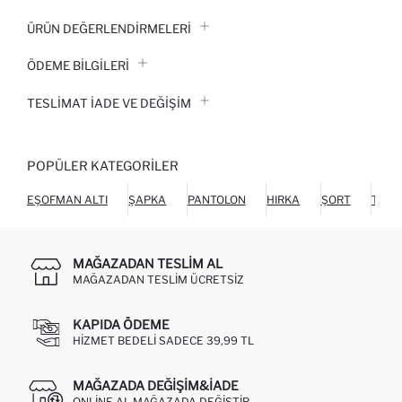
ÜRÜN DEĞERLENDİRMELERİ
ÖDEME BİLGİLERİ
TESLIMAT İADE VE DEĞIŞIM
POPÜLER KATEGORILER
EŞOFMAN ALTI
ŞAPKA
PANTOLON
HIRKA
ŞORT
TUL
MAĞAZADAN TESLIM AL
MAĞAZADAN TESLIM ÜCRETSIZ
KAPIDA ÖDEME
HIZMET BEDELI SADECE 39,99 TL
MAĞAZADA DEĞIŞIM&İADE
ONLINE AL MAĞAZADA DEĞIŞTIR