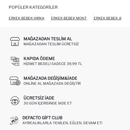
POPÜLER KATEGORILER
ERKEK BEBEK HIRKA
ERKEK BEBEK MONT
ERKEK BEBEK JEAN
MAĞAZADAN TESLIM AL
MAĞAZADAN TESLIM ÜCRETSIZ
KAPIDA ÖDEME
HIZMET BEDELI SADECE 39,99 TL
MAĞAZADA DEĞIŞIM&İADE
ONLINE AL MAĞAZADA DEĞIŞTIR
ÜCRETSIZ IADE
30 GÜN IÇERISINDE IADE ET
DEFACTO GIFT CLUB
AYRICALIKLARLA YENILEN, EĞLEN, DEVAM ET!