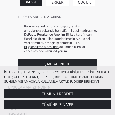
ERKEK
ÇOCUK
KADIN
E-POSTA ADRESINIZI GIRINIZ
Kampanya, reklam, promosyon, tanıtım
amaçlarıyla yukarıda belirttiğim iletişim adresime,
DeFacto Perakende Anonim Şirketi
tarafından
ticari elektronik ileti gönderilmesini ve kişisel
verilerimin bu amaçla işlenmesini
ETK
Bilgilendirme Metni’nde
açıklanan kurallar
çerçevesinde kabul ediyorum.
ŞIMDI ABONE OL!
İNTERNET SITEMIZDE ÇEREZLER YOLUYLA KIŞISEL VERI IŞLENMEKTE
OLUP; GEREKLI OLAN ÇEREZLER, BILGI TOPLUMU HIZMETLERININ
SUNULMASI AMACIYLA KULLANILMAKTADIR. DIĞER BIRINCI VE
ÜÇÜNCÜ TARAF ÇEREZLER ISE SIZE DAHA IYI BIR ALIŞVERIŞ
UYGULAMAMIZI İNDIRIN
DENEYIMI SUNULABILMESI, SITEMIZIN DAHA IŞLEVSEL KILINMASI VE
TÜMÜNÜ REDDET
KIŞISELLEŞTIRMESI VE AÇIK RIZA VERMENIZ HALINDE, SIZLERE
YÖNELIK PAZARLAMA FAALIYETLERININ YAPILMASI AMAÇLARIYLA
BISIKLET YAKA DINOZOR BASKILI İÇI
TÜMÜNE İZIN VER
SINIRLI OLARAK KULLANILACAKTIR. ÇEREZLERE DAIR TERCIHLERINIZI
YUMUŞAK TÜYLÜ SWEATSHIRT ERKEK
ÇEREZ TERCIHLERI
PANELI ARACILIĞIYLA HER ZAMAN YÖNETEBILIR,
BEBEK
ÇEREZLERLE ILGILI DAHA DETAYLI BILGIYE
ÇEREZ AYDINLATMA
499.99 TL