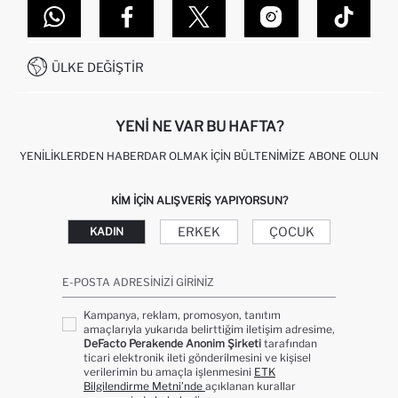
DEFACTO TEKNOLOJI
GIFT CLUB SIKÇA SORULAN SORULAR
İLETIŞIM FORMU
SITEMAP
İŞLEM REHBERI
MÜŞTERI HIZMETLERI
0850 333 22 86
KAMPANYALAR
ÜLKE DEĞIŞTIR
KIŞISEL VERILERIN KORUNMASI VE GIZLILIK
YENI NE VAR BU HAFTA?
YENILIKLERDEN HABERDAR OLMAK İÇIN BÜLTENIMIZE ABONE OLUN
KIM IÇIN ALIŞVERIŞ YAPIYORSUN?
ERKEK
ÇOCUK
KADIN
E-POSTA ADRESINIZI GIRINIZ
Kampanya, reklam, promosyon, tanıtım
amaçlarıyla yukarıda belirttiğim iletişim adresime,
DeFacto Perakende Anonim Şirketi
tarafından
ticari elektronik ileti gönderilmesini ve kişisel
verilerimin bu amaçla işlenmesini
ETK
Bilgilendirme Metni’nde
açıklanan kurallar