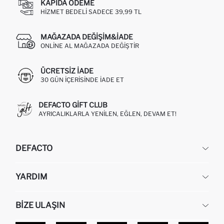
KAPIDA ÖDEME
HIZMET BEDELI SADECE 39,99 TL
MAĞAZADA DEĞIŞIM&İADE
ONLINE AL MAĞAZADA DEĞIŞTIR
ÜCRETSIZ IADE
30 GÜN IÇERISINDE IADE ET
DEFACTO GIFT CLUB
AYRICALIKLARLA YENILEN, EĞLEN, DEVAM ET!
DEFACTO
KURUMSAL
YARDIM
HAKKIMIZDA
İNSAN KAYNAKLARI
SIKÇA SORULAN SORULAR
BIZE ULAŞIN
KURUMSAL SATIŞ
SIPARIŞIMI NASIL TAKIP EDERIM?
TOPTAN SATIŞ (WHOLESALE PARTNER)
NASIL İADE EDERIM?
MAĞAZALARIMIZ