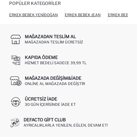
POPÜLER KATEGORILER
ERKEK BEBEK YENIDOĞAN
ERKEK BEBEK JEAN
ERKEK BEBEK 
MAĞAZADAN TESLIM AL
MAĞAZADAN TESLIM ÜCRETSIZ
KAPIDA ÖDEME
HIZMET BEDELI SADECE 39,99 TL
MAĞAZADA DEĞIŞIM&İADE
ONLINE AL MAĞAZADA DEĞIŞTIR
ÜCRETSIZ IADE
30 GÜN IÇERISINDE IADE ET
DEFACTO GIFT CLUB
AYRICALIKLARLA YENILEN, EĞLEN, DEVAM ET!