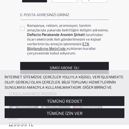
E-POSTA ADRESINIZI GIRINIZ
Kampanya, reklam, promosyon, tanıtım
amaçlarıyla yukarıda belirttiğim iletişim adresime,
DeFacto Perakende Anonim Şirketi
tarafından
ticari elektronik ileti gönderilmesini ve kişisel
verilerimin bu amaçla işlenmesini
ETK
Bilgilendirme Metni’nde
açıklanan kurallar
çerçevesinde kabul ediyorum.
ŞIMDI ABONE OL!
İNTERNET SITEMIZDE ÇEREZLER YOLUYLA KIŞISEL VERI IŞLENMEKTE
OLUP; GEREKLI OLAN ÇEREZLER, BILGI TOPLUMU HIZMETLERININ
SUNULMASI AMACIYLA KULLANILMAKTADIR. DIĞER BIRINCI VE
ÜÇÜNCÜ TARAF ÇEREZLER ISE SIZE DAHA IYI BIR ALIŞVERIŞ
UYGULAMAMIZI İNDIRIN
DENEYIMI SUNULABILMESI, SITEMIZIN DAHA IŞLEVSEL KILINMASI VE
TÜMÜNÜ REDDET
KIŞISELLEŞTIRMESI VE AÇIK RIZA VERMENIZ HALINDE, SIZLERE
YÖNELIK PAZARLAMA FAALIYETLERININ YAPILMASI AMAÇLARIYLA
TÜMÜNE İZIN VER
SINIRLI OLARAK KULLANILACAKTIR. ÇEREZLERE DAIR TERCIHLERINIZI
SU GEÇIRMEZ ŞIŞME YELEK ERKEK
+4
ÇEREZ TERCIHLERI
PANELI ARACILIĞIYLA HER ZAMAN YÖNETEBILIR,
BEBEK
ÇEREZLERLE ILGILI DAHA DETAYLI BILGIYE
ÇEREZ AYDINLATMA
1299.99 TL
POPÜLER KATEGORILER
METNI
’NDEN ULAŞABILIRSINIZ.