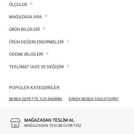
ÖLÇÜLER
MAĞAZADA ARA
ÜRÜN BILGILERI
ÜRÜN DEĞERLENDİRMELERİ
ÖDEME BİLGİLERİ
TESLIMAT İADE VE DEĞIŞIM
POPÜLER KATEGORILER
BEBEK SEPETTE %25 İNDIRIM
ERKEK BEBEK SWEATSHIRT
ERK
MAĞAZADAN TESLIM AL
MAĞAZADAN TESLIM ÜCRETSIZ