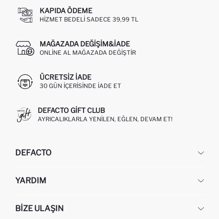
KAPIDA ÖDEME
HIZMET BEDELI SADECE 39,99 TL
MAĞAZADA DEĞIŞIM&İADE
ONLINE AL MAĞAZADA DEĞIŞTIR
ÜCRETSIZ IADE
30 GÜN IÇERISINDE IADE ET
DEFACTO GIFT CLUB
AYRICALIKLARLA YENILEN, EĞLEN, DEVAM ET!
DEFACTO
KURUMSAL
YARDIM
HAKKIMIZDA
İNSAN KAYNAKLARI
SIKÇA SORULAN SORULAR
BIZE ULAŞIN
KURUMSAL SATIŞ
SIPARIŞIMI NASIL TAKIP EDERIM?