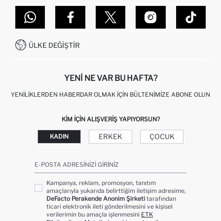
TOPTAN SATIŞ (WHOLESALE PARTNER)
NASIL İADE EDERIM?
MAĞAZALARIMIZ
DEFACTO TEKNOLOJI
GIFT CLUB SIKÇA SORULAN SORULAR
İLETIŞIM FORMU
SITEMAP
İŞLEM REHBERI
MÜŞTERI HIZMETLERI
0850 333 22 86
KAMPANYALAR
ÜLKE DEĞIŞTIR
KIŞISEL VERILERIN KORUNMASI VE GIZLILIK
YENI NE VAR BU HAFTA?
YENILIKLERDEN HABERDAR OLMAK İÇIN BÜLTENIMIZE ABONE OLUN
KIM IÇIN ALIŞVERIŞ YAPIYORSUN?
ERKEK
ÇOCUK
KADIN
E-POSTA ADRESINIZI GIRINIZ
Kampanya, reklam, promosyon, tanıtım
amaçlarıyla yukarıda belirttiğim iletişim adresime,
DeFacto Perakende Anonim Şirketi
tarafından
ticari elektronik ileti gönderilmesini ve kişisel
verilerimin bu amaçla işlenmesini
ETK