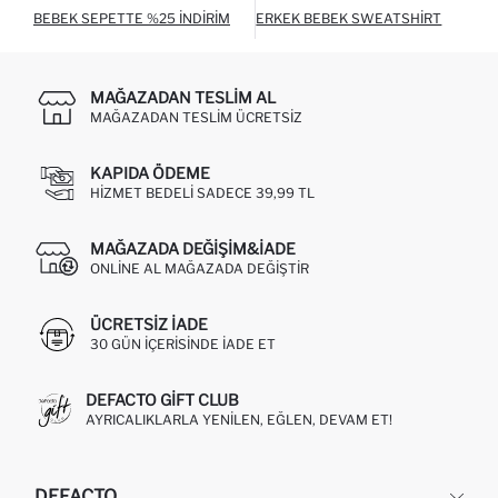
BEBEK SEPETTE %25 İNDIRIM
ERKEK BEBEK SWEATSHIRT
ERK
MAĞAZADAN TESLIM AL
MAĞAZADAN TESLIM ÜCRETSIZ
KAPIDA ÖDEME
HIZMET BEDELI SADECE 39,99 TL
MAĞAZADA DEĞIŞIM&İADE
ONLINE AL MAĞAZADA DEĞIŞTIR
ÜCRETSIZ IADE
30 GÜN IÇERISINDE IADE ET
DEFACTO GIFT CLUB
AYRICALIKLARLA YENILEN, EĞLEN, DEVAM ET!
DEFACTO