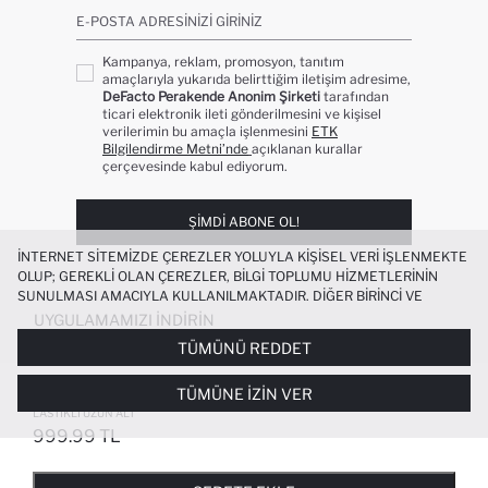
E-POSTA ADRESINIZI GIRINIZ
Kampanya, reklam, promosyon, tanıtım
amaçlarıyla yukarıda belirttiğim iletişim adresime,
DeFacto Perakende Anonim Şirketi
tarafından
ticari elektronik ileti gönderilmesini ve kişisel
verilerimin bu amaçla işlenmesini
ETK
Bilgilendirme Metni’nde
açıklanan kurallar
çerçevesinde kabul ediyorum.
ŞIMDI ABONE OL!
İNTERNET SITEMIZDE ÇEREZLER YOLUYLA KIŞISEL VERI IŞLENMEKTE
OLUP; GEREKLI OLAN ÇEREZLER, BILGI TOPLUMU HIZMETLERININ
SUNULMASI AMACIYLA KULLANILMAKTADIR. DIĞER BIRINCI VE
ÜÇÜNCÜ TARAF ÇEREZLER ISE SIZE DAHA IYI BIR ALIŞVERIŞ
UYGULAMAMIZI İNDIRIN
DENEYIMI SUNULABILMESI, SITEMIZIN DAHA IŞLEVSEL KILINMASI VE
TÜMÜNÜ REDDET
KIŞISELLEŞTIRMESI VE AÇIK RIZA VERMENIZ HALINDE, SIZLERE
YÖNELIK PAZARLAMA FAALIYETLERININ YAPILMASI AMAÇLARIYLA
ERKEK BEBEK 4'LÜ PIJAMA TAKIMI
TÜMÜNE İZIN VER
SINIRLI OLARAK KULLANILACAKTIR. ÇEREZLERE DAIR TERCIHLERINIZI
BASKILI PENYE UZUN KOLLU ÜST BELI
ÇEREZ TERCIHLERI
PANELI ARACILIĞIYLA HER ZAMAN YÖNETEBILIR,
LASTIKLI UZUN ALT
ÇEREZLERLE ILGILI DAHA DETAYLI BILGIYE
ÇEREZ AYDINLATMA
999.99 TL
POPÜLER KATEGORILER
METNI
’NDEN ULAŞABILIRSINIZ.
FAVORILERE EKLENDI
GELINCE HABER VER
SEPETE EKLENIYOR
SEPETE EKLENDI