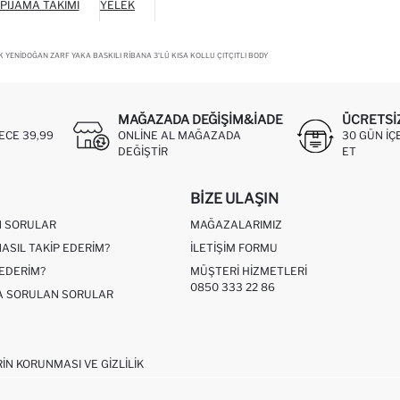
PIJAMA TAKIMI
YELEK
 YENIDOĞAN ZARF YAKA BASKILI RIBANA 3'LÜ KISA KOLLU ÇITÇITLI BODY
MAĞAZADA DEĞIŞIM&İADE
ÜCRETSI
ECE 39,99
ONLINE AL MAĞAZADA
30 GÜN IÇ
DEĞIŞTIR
ET
BIZE ULAŞIN
N SORULAR
MAĞAZALARIMIZ
NASIL TAKIP EDERIM?
İLETIŞIM FORMU
 EDERIM?
MÜŞTERI HIZMETLERI
0850 333 22 86
ÇA SORULAN SORULAR
RIN KORUNMASI VE GIZLILIK