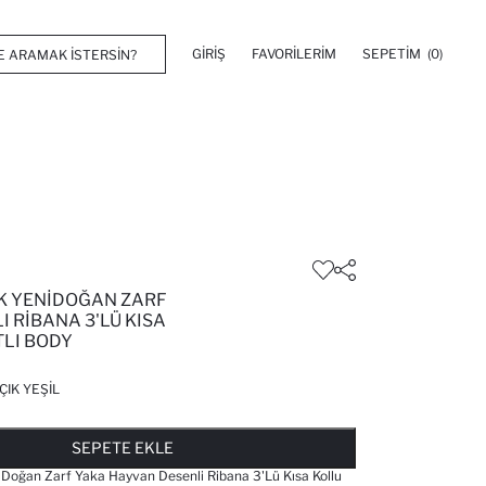
GIRIŞ
FAVORILERIM
SEPETIM
(0)
K YENIDOĞAN ZARF
I RIBANA 3'LÜ KISA
TLI BODY
ÇIK YEŞIL
FAVORILERE EKLENDI
GELINCE HABER VER
SEPETE EKLENIYOR
SEPETE EKLENDI
SEPETE EKLE
Doğan Zarf Yaka Hayvan Desenli Ribana 3'lü Kısa Kollu