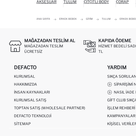
AKSESUAR
TULUM
ÇITÇITLI BODY
ÇORAP
ANA SAYFA
ERKEK BEBEK
GIYIM
TULUM
ERKEK BEBEK
MAĞAZADAN TESLIM AL
KAPIDA ÖDEME
MAĞAZADAN TESLIM
HIZMET BEDELI SAD
ÜCRETSIZ
TL
DEFACTO
YARDIM
KURUMSAL
SIKÇA SORULA
HAKKIMIZDA
SIPARIŞIMI 
İNSAN KAYNAKLARI
NASIL İADE
KURUMSAL SATIŞ
GIFT CLUB SIK
TOPTAN SATIŞ (WHOLESALE PARTNER)
İŞLEM REHBERI
DEFACTO TEKNOLOJI
KAMPANYALAR
SITEMAP
KIŞISEL VERILE