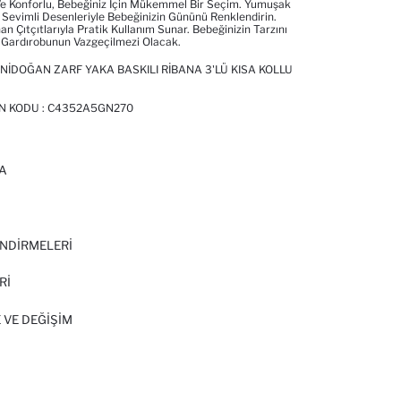
k Ve Konforlu, Bebeğiniz Için Mükemmel Bir Seçim. Yumuşak
Sevimli Desenleriyle Bebeğinizin Gününü Renklendirin.
an Çıtçıtlarıyla Pratik Kullanım Sunar. Bebeğinizin Tarzını
 Gardırobunun Vazgeçilmezi Olacak.
NIDOĞAN ZARF YAKA BASKILI RIBANA 3'LÜ KISA KOLLU
ÜN KODU :
C4352A5GN270
A
I
NDİRMELERİ
Rİ
 VE DEĞIŞIM