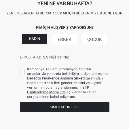
YENI NE VAR BU HAFTA?
YENILIKLERDEN HABERDAR OLMAK İÇIN BÜLTENIMIZE ABONE OLUN
KIM IÇIN ALIŞVERIŞ YAPIYORSUN?
KADIN
ERKEK
ÇOCUK
E-POSTA ADRESINIZI GIRINIZ
Kampanya, reklam, promosyon, tanıtım
amaçlarıyla yukarıda belirttiğim iletişim adresime,
DeFacto Perakende Anonim Şirketi
tarafından
ticari elektronik ileti gönderilmesini ve kişisel
verilerimin bu amaçla işlenmesini
ETK
Bilgilendirme Metni’nde
açıklanan kurallar
çerçevesinde kabul ediyorum.
ŞIMDI ABONE OL!