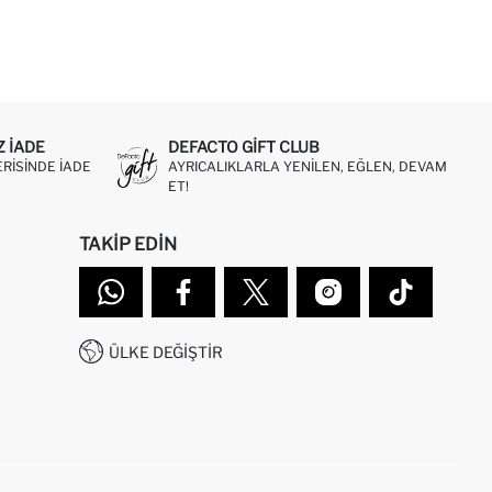
Z IADE
DEFACTO GIFT CLUB
ERISINDE IADE
AYRICALIKLARLA YENILEN, EĞLEN, DEVAM
ET!
TAKIP EDIN
ÜLKE DEĞIŞTIR