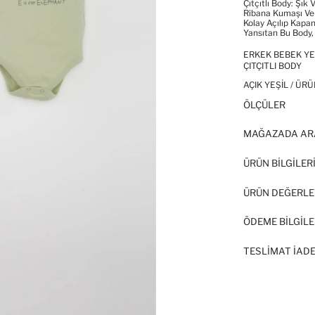
Çıtçıtlı Body: Şı
Ribana Kumaşı Ve 
Kolay Açılıp Kapan
Yansıtan Bu Body,
ERKEK BEBEK YE
ÇITÇITLI BODY
AÇIK YEŞIL / ÜR
ÖLÇÜLER
MAĞAZADA AR
ÜRÜN BILGILER
ÜRÜN DEĞERLE
ÖDEME BİLGİLE
TESLIMAT İADE