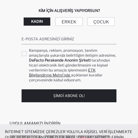
KIM IÇIN ALIŞVERIŞ YAPIYORSUN?
ERKEK
ÇOCUK
KADIN
E-POSTA ADRESINIZI GIRINIZ
Kampanya, reklam, promosyon, tanıtım
amaçlarıyla yukarıda belirttiğim iletişim adresime,
DeFacto Perakende Anonim Şirketi
tarafından
ticari elektronik ileti gönderilmesini ve kişisel
verilerimin bu amaçla işlenmesini
ETK
Bilgilendirme Metni’nde
açıklanan kurallar
çerçevesinde kabul ediyorum.
ŞIMDI ABONE OL!
UYGULAMAMIZI İNDIRIN
İNTERNET SITEMIZDE ÇEREZLER YOLUYLA KIŞISEL VERI IŞLENMEKTE
OLUP; GEREKLI OLAN ÇEREZLER, BILGI TOPLUMU HIZMETLERININ