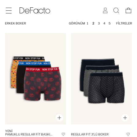
ERKEK BOXER
GÖRÜNÜM
1
2
3
4
5
FILTRELER
YENI
PAMUKLU REGULAR FIT BASKILI 3'LÜ BOXER
REGULAR FIT 3'LÜ BOXER