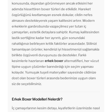
konusunda, dışarıdan görünmeyen ancak etkisini her
adımda hissettiren boxer türleri de etkilidir. Hareket
özgürlüğünü kısıtlamayan esnek dokular, cildin nefes
almasını destekleyerek yaşam kalitesini artırır. Modern
erkeklerin gardırobunda vazgeçilmez yer tutan iç
çamaşırları, estetik detaylara sahiptir. Kumaş kalitesinden
lastik sertliğine kadar her ayrıntı, gün sonundaki
rahatlığınızı belirleyen kritik faktörler arasındadır. Stilinizi
tamamlayan ürünler, kendinizi iyi hissetmenizi sağlamakla
birlikte özgüvenli duruşunuzu da destekler. Farklı
kesimlerle hazırlanan
erkek boxer
alternatifleri, her vücut
tipine uygun çözümler barındırdığı için seçim yapması
kolaydır. Yumuşak tuşeli materyaller sayesinde cildinize
dost olan boxer türleri arasında bedeninize uygun olanı
siz de seçebilirsiniz.
Erkek Boxer Modelleri Nelerdir?
İç çamaşırlarının kesim detayı, kıyafetlerin üzerinizde nasıl