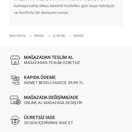
kumaşa sahip dikey kesimli modeller, gün boyu tahrişsiz
ve konforlu bir deneyim sunar.
ANA SAYFA
ERKEK
İÇ GIYIM
BOXER
MAĞAZADAN TESLIM AL
MAĞAZADAN TESLIM ÜCRETSIZ
KAPIDA ÖDEME
HIZMET BEDELI SADECE 39,99 TL
MAĞAZADA DEĞIŞIM&İADE
ONLINE AL MAĞAZADA DEĞIŞTIR
ÜCRETSIZ IADE
30 GÜN IÇERISINDE IADE ET