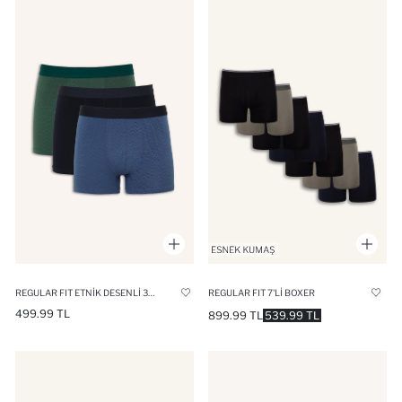
REGULAR FIT ETNIK DESENLI 3'LÜ BOXER
REGULAR FIT 7'LI BOXER
499.99 TL
899.99 TL
539.99 TL