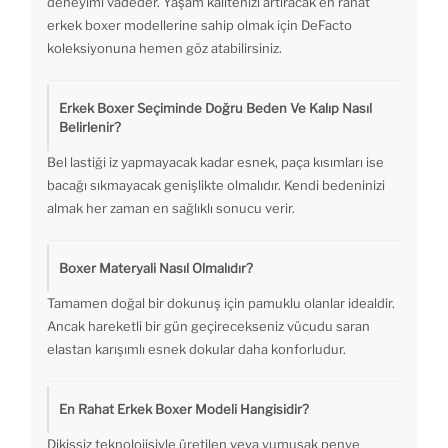
deneyimi vadeder. Yaşam kalitenizi artıracak en rahat
erkek boxer modellerine sahip olmak için DeFacto
koleksiyonuna hemen göz atabilirsiniz.
Erkek Boxer Seçiminde Doğru Beden Ve Kalıp Nasıl
Belirlenir?
Bel lastiği iz yapmayacak kadar esnek, paça kısımları ise
bacağı sıkmayacak genişlikte olmalıdır. Kendi bedeninizi
almak her zaman en sağlıklı sonucu verir.
Boxer Materyali Nasıl Olmalıdır?
Tamamen doğal bir dokunuş için pamuklu olanlar idealdir.
Ancak hareketli bir gün geçirecekseniz vücudu saran
elastan karışımlı esnek dokular daha konforludur.
En Rahat Erkek Boxer Modeli Hangisidir?
Dikişsiz teknolojisiyle üretilen veya yumuşak penye