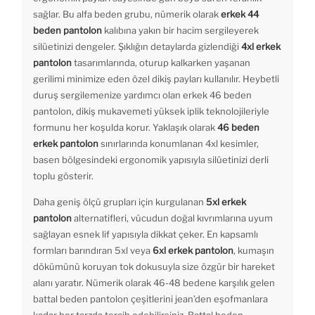
sağlar. Bu alfa beden grubu, nümerik olarak
erkek 44
beden pantolon
kalıbına yakın bir hacim sergileyerek
silüetinizi dengeler. Şıklığın detaylarda gizlendiği
4xl erkek
pantolon
tasarımlarında, oturup kalkarken yaşanan
gerilimi minimize eden özel dikiş payları kullanılır. Heybetli
duruş sergilemenize yardımcı olan erkek 46 beden
pantolon, dikiş mukavemeti yüksek iplik teknolojileriyle
formunu her koşulda korur. Yaklaşık olarak
46 beden
erkek pantolon
sınırlarında konumlanan 4xl kesimler,
basen bölgesindeki ergonomik yapısıyla silüetinizi derli
toplu gösterir.
Daha geniş ölçü grupları için kurgulanan
5xl erkek
pantolon
alternatifleri, vücudun doğal kıvrımlarına uyum
sağlayan esnek lif yapısıyla dikkat çeker. En kapsamlı
formları barındıran 5xl veya
6xl erkek pantolon
, kumaşın
dökümünü koruyan tok dokusuyla size özgür bir hareket
alanı yaratır. Nümerik olarak 46-48 bedene karşılık gelen
battal beden pantolon çeşitlerini jean’den eşofmanlara