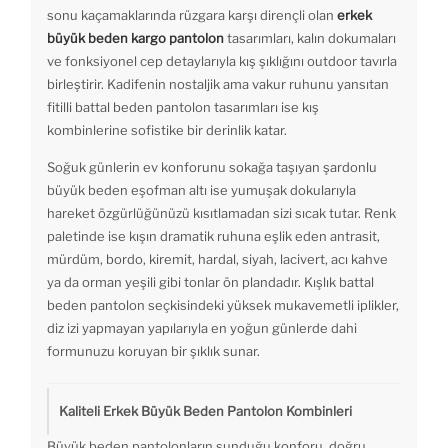
sonu kaçamaklarında rüzgara karşı dirençli olan
erkek
büyük beden kargo pantolon
tasarımları, kalın dokumaları
ve fonksiyonel cep detaylarıyla kış şıklığını outdoor tavırla
birleştirir. Kadifenin nostaljik ama vakur ruhunu yansıtan
fitilli battal beden pantolon tasarımları ise kış
kombinlerine sofistike bir derinlik katar.
Soğuk günlerin ev konforunu sokağa taşıyan şardonlu
büyük beden eşofman altı ise yumuşak dokularıyla
hareket özgürlüğünüzü kısıtlamadan sizi sıcak tutar. Renk
paletinde ise kışın dramatik ruhuna eşlik eden antrasit,
mürdüm, bordo, kiremit, hardal, siyah, lacivert, acı kahve
ya da orman yeşili gibi tonlar ön plandadır. Kışlık battal
beden pantolon seçkisindeki yüksek mukavemetli iplikler,
diz izi yapmayan yapılarıyla en yoğun günlerde dahi
formunuzu koruyan bir şıklık sunar.
Kaliteli Erkek Büyük Beden Pantolon Kombinleri
Büyük beden pantolonların sunduğu konforu, doğru