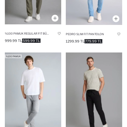
%100 PAMUK REGULAR FIT BÜYÜK BEDEN PANTOLON
PEDRO SLIM FIT PANTOLON
999.99 TL
599.99 TL
1299.99 TL
779.99 TL