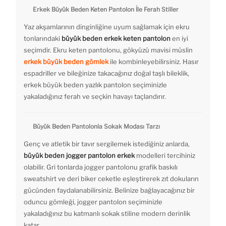
Erkek Büyük Beden Keten Pantolon İle Ferah Stiller
Yaz akşamlarının dinginliğine uyum sağlamak için ekru
tonlarındaki
büyük beden erkek keten pantolon
en iyi
seçimdir. Ekru keten pantolonu, gökyüzü mavisi müslin
erkek büyük beden gömlek
ile kombinleyebilirsiniz. Hasır
espadriller ve bileğinize takacağınız doğal taşlı bileklik,
erkek büyük beden yazlık pantolon seçiminizle
yakaladığınız ferah ve seçkin havayı taçlandırır.
Büyük Beden Pantolonla Sokak Modası Tarzı
Genç ve atletik bir tavır sergilemek istediğiniz anlarda,
büyük beden jogger pantolon erkek
modelleri tercihiniz
olabilir. Gri tonlarda jogger pantolonu grafik baskılı
sweatshirt ve deri biker ceketle eşleştirerek zıt dokuların
gücünden faydalanabilirsiniz. Belinize bağlayacağınız bir
oduncu gömleği, jogger pantolon seçiminizle
yakaladığınız bu katmanlı sokak stiline modern derinlik
katar.