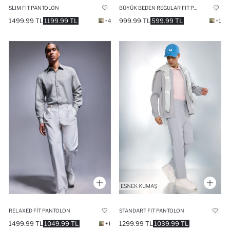
SLIM FIT PANTOLON
BÜYÜK BEDEN REGULAR FIT PANTOLON
1499.99 TL
1199.99 TL
999.99 TL
599.99 TL
+4
+1
STANDART FIT PANTOLON
RELAXED FIT PANTOLON
1299.99 TL
1039.99 TL
1499.99 TL
1049.99 TL
+1