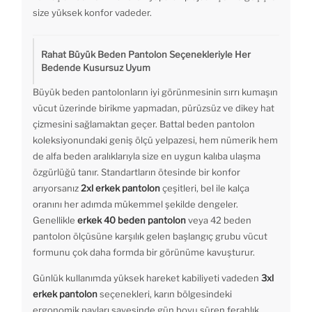
size yüksek konfor vadeder.
Rahat Büyük Beden Pantolon Seçenekleriyle Her
Bedende Kusursuz Uyum
Büyük beden pantolonların iyi görünmesinin sırrı kumaşın
vücut üzerinde birikme yapmadan, pürüzsüz ve dikey hat
çizmesini sağlamaktan geçer. Battal beden pantolon
koleksiyonundaki geniş ölçü yelpazesi, hem nümerik hem
de alfa beden aralıklarıyla size en uygun kalıba ulaşma
özgürlüğü tanır. Standartların ötesinde bir konfor
arıyorsanız
2xl erkek pantolon
çeşitleri, bel ile kalça
oranını her adımda mükemmel şekilde dengeler.
Genellikle
erkek 40 beden pantolon
veya 42 beden
pantolon ölçüsüne karşılık gelen başlangıç grubu vücut
formunu çok daha formda bir görünüme kavuşturur.
Günlük kullanımda yüksek hareket kabiliyeti vadeden
3xl
erkek pantolon
seçenekleri, karın bölgesindeki
ergonomik payları sayesinde gün boyu süren ferahlık