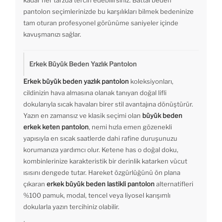
kadar her tarzda tercih edebilirsiniz. Battal beden
pantolon seçimlerinizde bu karşılıkları bilmek bedeninize
tam oturan profesyonel görünüme saniyeler içinde
kavuşmanızı sağlar.
Erkek Büyük Beden Yazlık Pantolon
Erkek büyük beden yazlık pantolon
koleksiyonları,
cildinizin hava almasına olanak tanıyan doğal lifli
dokularıyla sıcak havaları birer stil avantajına dönüştürür.
Yazın en zamansız ve klasik seçimi olan
büyük beden
erkek keten pantolon
, nemi hızla emen gözenekli
yapısıyla en sıcak saatlerde dahi rafine duruşunuzu
korumanıza yardımcı olur. Ketene has o doğal doku,
kombinlerinize karakteristik bir derinlik katarken vücut
ısısını dengede tutar. Hareket özgürlüğünü ön plana
çıkaran
erkek büyük beden lastikli pantolon
alternatifleri
%100 pamuk, modal, tencel veya liyosel karışımlı
dokularla yazın tercihiniz olabilir.