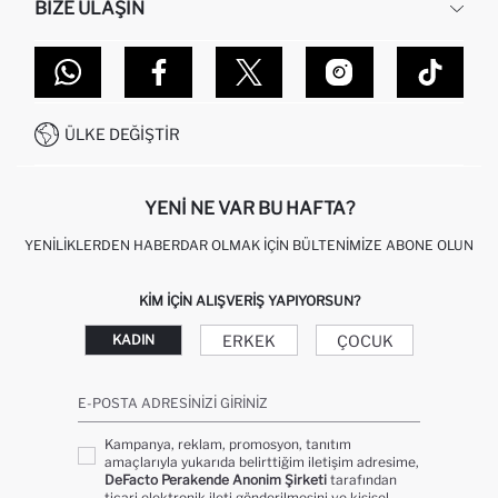
BIZE ULAŞIN
KURUMSAL SATIŞ
SIPARIŞIMI NASIL TAKIP EDERIM?
TOPTAN SATIŞ (WHOLESALE PARTNER)
NASIL İADE EDERIM?
MAĞAZALARIMIZ
DEFACTO TEKNOLOJI
GIFT CLUB SIKÇA SORULAN SORULAR
İLETIŞIM FORMU
SITEMAP
İŞLEM REHBERI
MÜŞTERI HIZMETLERI
0850 333 22 86
KAMPANYALAR
ÜLKE DEĞIŞTIR
KIŞISEL VERILERIN KORUNMASI VE GIZLILIK
YENI NE VAR BU HAFTA?
YENILIKLERDEN HABERDAR OLMAK İÇIN BÜLTENIMIZE ABONE OLUN
KIM IÇIN ALIŞVERIŞ YAPIYORSUN?
ERKEK
ÇOCUK
KADIN
E-POSTA ADRESINIZI GIRINIZ
Kampanya, reklam, promosyon, tanıtım
amaçlarıyla yukarıda belirttiğim iletişim adresime,
DeFacto Perakende Anonim Şirketi
tarafından
ticari elektronik ileti gönderilmesini ve kişisel