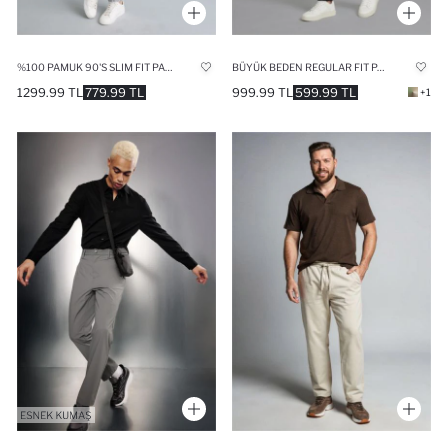
%100 PAMUK 90'S SLIM FIT PANTOLON
BÜYÜK BEDEN REGULAR FIT PANTOLON
1299.99 TL
779.99 TL
999.99 TL
599.99 TL
+1