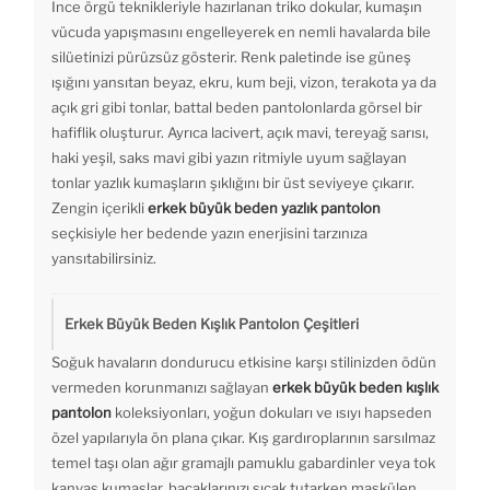
İnce örgü teknikleriyle hazırlanan triko dokular, kumaşın
vücuda yapışmasını engelleyerek en nemli havalarda bile
silüetinizi pürüzsüz gösterir. Renk paletinde ise güneş
ışığını yansıtan beyaz, ekru, kum beji, vizon, terakota ya da
açık gri gibi tonlar, battal beden pantolonlarda görsel bir
hafiflik oluşturur. Ayrıca lacivert, açık mavi, tereyağ sarısı,
haki yeşil, saks mavi gibi yazın ritmiyle uyum sağlayan
tonlar yazlık kumaşların şıklığını bir üst seviyeye çıkarır.
Zengin içerikli
erkek büyük beden yazlık pantolon
seçkisiyle her bedende yazın enerjisini tarzınıza
yansıtabilirsiniz.
Erkek Büyük Beden Kışlık Pantolon Çeşitleri
Soğuk havaların dondurucu etkisine karşı stilinizden ödün
vermeden korunmanızı sağlayan
erkek büyük beden kışlık
pantolon
koleksiyonları, yoğun dokuları ve ısıyı hapseden
özel yapılarıyla ön plana çıkar. Kış gardıroplarının sarsılmaz
temel taşı olan ağır gramajlı pamuklu gabardinler veya tok
kanvas kumaşlar, bacaklarınızı sıcak tutarken maskülen