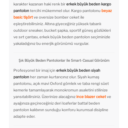
karakter kazanan haki renk bir
erkek büyük beden kargo
pantolon
tercihi mükemmel olur. Kargo pantolonu
beyaz
basic tişört
ve oversize bomber ceket ile
eşleştirebilirsiniz. Altına giyeceğiniz yüksek tabanlı
outdoor sneaker, bucket şapka, sportif güneş gözlükleri
ve sırt çantası, erkek büyük beden pantolon seçiminizle
yakaladığınız bu enerjik görünümü vurgular.
Şık Büyük Beden Pantolonlar ile Smart-Casual Görünüm
Profesyonel bir imaj için
erkek büyük beden siyah
pantolon
her zaman kurtarıcınız olur. Siyah kumaş
pantolonu, açık mavi Oxford gömlek ve taba rengi süet
kemerle tamamlayarak monokromun asaletini stilinize
yansıtabilirsiniz. Üzerinize alacağınız
ince blazer ceket
ve
ayağınıza geçireceğiniz deri loaferlar battal beden
pantolon kalıbının sunduğu konforu kurumsal disipline
adapte eder.