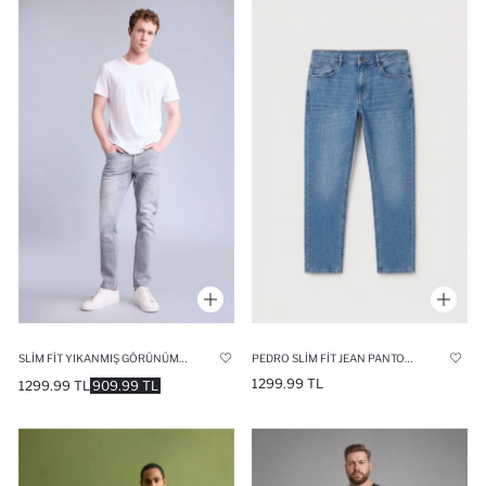
SLIM FIT YIKANMIŞ GÖRÜNÜMLÜ JEAN PANTOLON
PEDRO SLIM FIT JEAN PANTOLON
1299.99 TL
1299.99 TL
909.99 TL