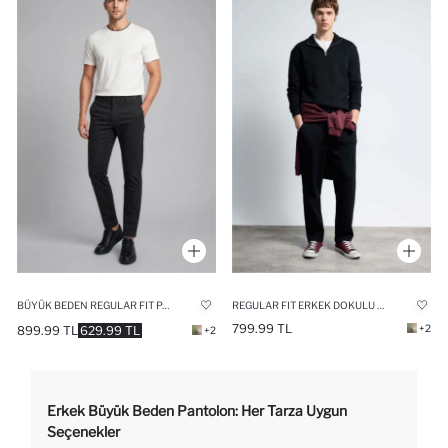
BÜYÜK BEDEN REGULAR FIT PANTOLON
REGULAR FIT ERKEK DOKULU EŞOFMAN ALTI
799.99 TL
+2
899.99 TL
629.99 TL
+2
Erkek Büyük Beden Pantolon: Her Tarza Uygun
Seçenekler