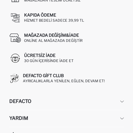
MAĞAZADAN TESLIM ÜCRETSIZ
KAPIDA ÖDEME
HIZMET BEDELI SADECE 39,99 TL
MAĞAZADA DEĞIŞIM&İADE
ONLINE AL MAĞAZADA DEĞIŞTIR
ÜCRETSIZ IADE
30 GÜN IÇERISINDE IADE ET
DEFACTO GIFT CLUB
AYRICALIKLARLA YENILEN, EĞLEN, DEVAM ET!
DEFACTO
KURUMSAL
YARDIM
HAKKIMIZDA
İNSAN KAYNAKLARI
SIKÇA SORULAN SORULAR