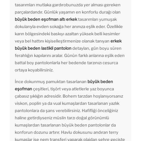
tasarımları mutlaka gardırobunuzda yer alması gereken
parçalardandır. Günlük yaşamın en konforlu durağı olan
büyük beden eşofman altı erkek
tasarımları yumuşak
dokularıyla evden sokağa her anınıza eşlik eder. Özellikle
karın bölgesindeki baskıyı azaltan yüksek belli kesimler
veya bel hattını kişiselleştirmenize olanak tanıyan
erkek
büyük beden lastikli pantolon
detayları, gün boyu süren
ferahlığın kapılarını aralar. Günün farklı anlarına eşlik eden
battal boy pantolonlarla her bedende tarzınızı cesurca
ortaya koyabilirsiniz.
İnce dokunmuş pamuktan tasarlanan
büyük beden
eşofman
çeşitleri, tişört veya atletlerle yaz boyunca
çabasız şıklığın adresidir. Bohem tarzdan hoşlanıyorsanız
viskon, poplin ya da vual kumaşlardan tasarlanan yazlık
pantolonlara da şans verebilirsiniz. Hafifliği önceliğiniz
haline getirdiyseniz müslin tarzı doğal görünümlü
kumaşlardan tasarlanan büyük beden pantolonlar da
konforun dozunu artırır. Havlu dokusunu andıran terry
kumaşlar ise nem transferi yaparak plajdan şehre geçişte