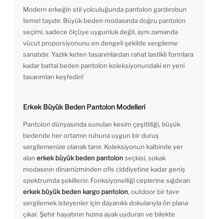
Modern erkeğin stil yolculuğunda pantolon gardırobun
temel taşıdır. Büyük beden modasında doğru pantolon
seçimi, sadece ölçüye uygunluk değil, aynı zamanda
vücut proporsiyonunu en dengeli şekilde sergileme
sanatıdır. Yazlık keten tasarımlardan rahat lastikli formlara
kadar battal beden pantolon koleksiyonundaki en yeni
tasarımları keşfedin!
Erkek Büyük Beden Pantolon Modelleri
Pantolon dünyasında sunulan kesim çeşitliliği, büyük
bedende her ortamın ruhuna uygun bir duruş
sergilemenize olanak tanır. Koleksiyonun kalbinde yer
alan
erkek büyük beden pantolon
seçkisi, sokak
modasının dinamizminden ofis ciddiyetine kadar geniş
spektrumda şekillenir. Fonksiyonelliği ceplerine sığdıran
erkek büyük beden kargo pantolon
, outdoor bir tavır
sergilemek isteyenler için dayanıklı dokularıyla ön plana
çıkar. Şehir hayatının hızına ayak uyduran ve bilekte