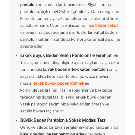
pantolon
her zaman kurtarıcınız olur. Siyah kumaş
pantolonu, açık mavi Oxford gömlek ve taba rengi süet
kemerle tamamlayarak monokromun asaletini stilinize
yansıtabilirsiniz. Üzerinize alacağınız
ince blazer ceket
ve ayağınıza geçireceğiniz deri loaferlar battal beden
pantolon kalıbının sunduğu konforu kurumsal disipline
adapte eder.
Erkek Büyük Beden Keten Pantolon İle Ferah Stiller
Yaz akşamlarının dinginliğine uyum sağlamak için ekru
tonlarındaki
büyük beden erkek keten pantolon
en iyi
seçimdir. Ekru keten pantolonu, gökyüzü mavisi
müslin
erkek büyük beden gömlek
ile
kombinleyebilirsiniz. Hasır espadriller ve bileğinize
takacağınız doğal taşlı bileklik, erkek büyük beden
yazlık pantolon seçiminizle yakaladığınız ferah ve
seçkin havayı taçlandırır.
Büyük Beden Pantolonla Sokak Modası Tarzı
Genç ve atletik bir tavır sergilemek istediğiniz anlarda,
büyük beden jogger pantolon erkek
modelleri