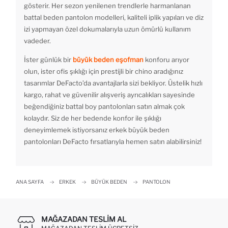
gösterir. Her sezon yenilenen trendlerle harmanlanan
battal beden pantolon modelleri, kaliteli iplik yapıları ve diz
izi yapmayan özel dokumalarıyla uzun ömürlü kullanım
vadeder.
İster günlük bir
büyük beden eşofman
konforu arıyor
olun, ister ofis şıklığı için prestijli bir chino aradığınız
tasarımlar DeFacto’da avantajlarla sizi bekliyor. Üstelik hızlı
kargo, rahat ve güvenilir alışveriş ayrıcalıkları sayesinde
beğendiğiniz battal boy pantolonları satın almak çok
kolaydır. Siz de her bedende konfor ile şıklığı
deneyimlemek istiyorsanız erkek büyük beden
pantolonları DeFacto fırsatlarıyla hemen satın alabilirsiniz!
ANA SAYFA
ERKEK
BÜYÜK BEDEN
PANTOLON
MAĞAZADAN TESLIM AL