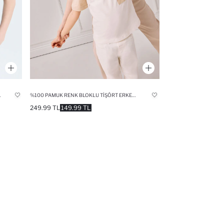
EK ÇOCUK
%100 PAMUK RENK BLOKLU TIŞÖRT ERKEK BEBEK
249.99 TL
149.99 TL