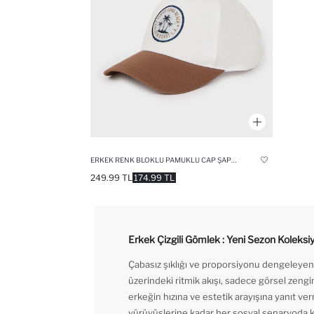
ERKEK RENK BLOKLU PAMUKLU CAP ŞAPKA
249.99 TL
174.99 TL
Erkek Çizgili Gömlek : Yeni Sezon Koleksi
Çabasız şıklığı ve proporsiyonu dengeleye
üzerindeki ritmik akışı, sadece görsel zeng
erkeğin hızına ve estetik arayışına yanıt v
yürüyüşlerine kadar her sosyal senaryoda kurt