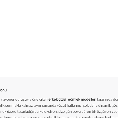
yonu
n vizyoner duruşuyla öne çıkan
erkek çizgili gömlek modelleri
tarzınızda do
inlik sunmakla kalmaz, aynı zamanda vücut hatlarınızı çok daha dinamik gös
ermek üzere tasarladığı bu koleksiyon, size gün boyu süren bir özgüven vade
arıcı birer joker parça olan çizgili tasarımlarla tanışarak, çabasız karizman