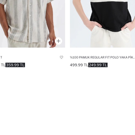
IT
%100 PAMUK REGULAR FIT POLO YAKA PIKE TIŞÖRT ERK
 TL
359.99 TL
499.99 TL
249.99 TL