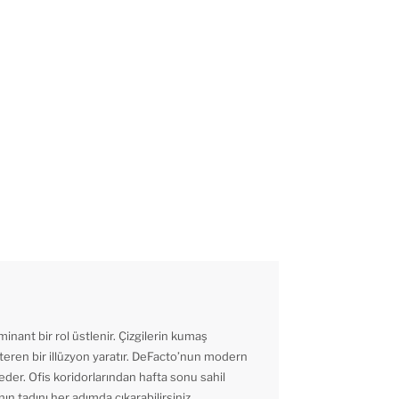
minant bir rol üstlenir. Çizgilerin kumaş
teren bir illüzyon yaratır. DeFacto’nun modern
der. Ofis koridorlarından hafta sonu sahil
ın tadını her adımda çıkarabilirsiniz.