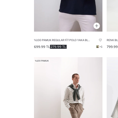
%100 PAMUK REGULAR FIT POLO YAKA BLOKLU KISA KOLLU TIŞÖRT
699.99 TL
279.99 TL
799.99
+1