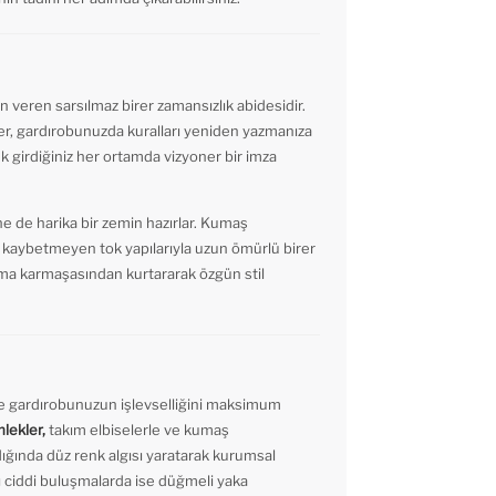
 veren sarsılmaz birer zamansızlık abidesidir.
, gardırobunuzda kuralları yeniden yazmanıza
k girdiğiniz her ortamda vizyoner bir imza
e de harika bir zemin hazırlar. Kumaş
 kaybetmeyen tok yapılarıyla uzun ömürlü birer
yapma karmaşasından kurtararak özgün stil
re gardırobunuzun işlevselliğini maksimum
mlekler,
takım elbiselerle ve kumaş
dığında düz renk algısı yaratarak kurumsal
rı ciddi buluşmalarda ise düğmeli yaka