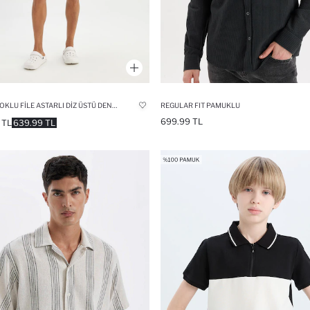
RENK BLOKLU FILE ASTARLI DIZ ÜSTÜ DENIZ ŞORTU
REGULAR FIT PAMUKLU
699.99 TL
 TL
639.99 TL