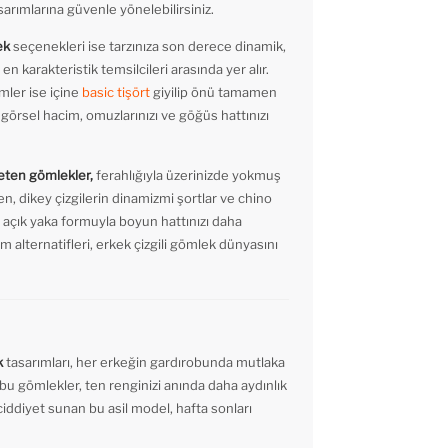
sarımlarına güvenle yönelebilirsiniz.
ek
seçenekleri ise tarzınıza son derece dinamik,
en karakteristik temsilcileri arasında yer alır.
mler ise içine
basic tişört
giyilip önü tamamen
u görsel hacim, omuzlarınızı ve göğüs hattınızı
 keten gömlekler,
ferahlığıyla üzerinizde yokmuş
rken, dikey çizgilerin dinamizmi şortlar ve chino
 açık yaka formuyla boyun hattınızı daha
m alternatifleri, erkek çizgili gömlek dünyasını
k
tasarımları, her erkeğin gardırobunda mutlaka
 bu gömlekler, ten renginizi anında daha aydınlık
ciddiyet sunan bu asil model, hafta sonları