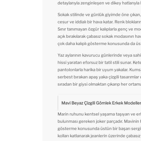
detaylarıyla zenginleşen ve dikey hatlarıyla 
Sokak stilinde ve günlük giyimde öne çıkan
cesur ve iddialı bir hava katar. Renk blokları
Sınır tanımayan özgür kalıplarla genç ve mo
açık bırakılarak çabasız sokak modasının hava
çok daha kalıplı gösterme konusunda da üstün
Yaz aylarının kavurucu günlerinde veya sahi
hissi yaratan eforsuz bir tatil stili sunar. K
pantolonlarla harika bir uyum yakalar. Kums
serbest bırakan apaş yaka çizgili tasarımlar 
sıradan bir giysi olmaktan çıkarıp her orta
Mavi Beyaz Çizgili Gömlek Erkek Modeller
Marin ruhunu kentsel yaşama taşıyan ve er
bulunması gereken joker parçadır. Mavinin hu
gösterme konusunda üstün bir başarı sergiler.
kolları katlanarak jeanlerin üzerinde çabası