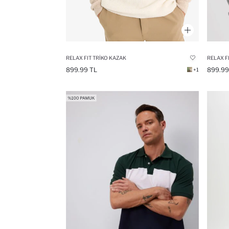
RELAX FIT TRIKO KAZAK
RELAX F
899.99 TL
899.99
+1