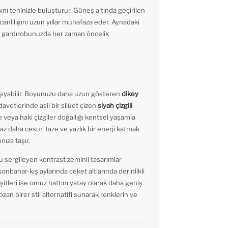
nı teninizle buluşturur. Güneş altında geçirilen
canlılığını uzun yıllar muhafaza eder. Aynadaki
a gardırobunuzda her zaman öncelik
taşıyabilir. Boyunuzu daha uzun gösteren
dikey
avetlerinde asil bir silüet çizen
siyah çizgili
e veya haki çizgiler doğallığı kentsel yaşamla
az daha cesur, taze ve yazlık bir enerji katmak
nıza taşır.
nu sergileyen kontrast zeminli tasarımlar
nbahar-kış aylarında ceket altlarında derinlikli
şitleri ise omuz hattını yatay olarak daha geniş
ozan birer stil alternatifi sunarak renklerin ve