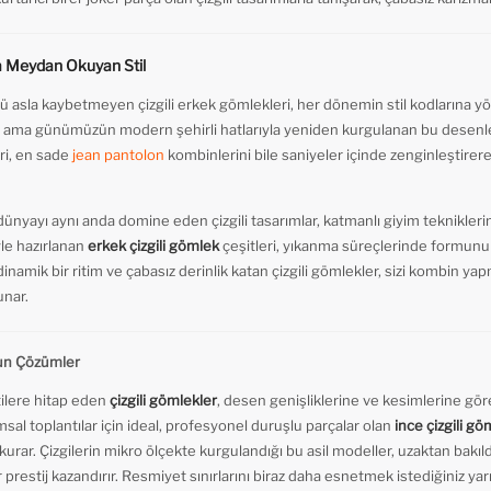
na Meydan Okuyan Stil
ü asla kaybetmeyen çizgili erkek gömlekleri, her dönemin stil kodlarına yön
ama günümüzün modern şehirli hatlarıyla yeniden kurgulanan bu desenler
ri, en sade
jean pantolon
kombinlerini bile saniyeler içinde zenginleştirere
yayı aynı anda domine eden çizgili tasarımlar, katmanlı giyim tekniklerin
le hazırlanan
erkek çizgili gömlek
çeşitleri, yıkanma süreçlerinde formunu
a dinamik bir ritim ve çabasız derinlik katan çizgili gömlekler, sizi kombin 
unar.
gun Çözümler
tilere hitap eden
çizgili gömlekler
, desen genişliklerine ve kesimlerine gö
sal toplantılar için ideal, profesyonel duruşlu parçalar olan
ince çizgili gö
rar. Çizgilerin mikro ölçekte kurgulandığı bu asil modeller, uzaktan bakıl
prestij kazandırır. Resmiyet sınırlarını biraz daha esnetmek istediğiniz ya