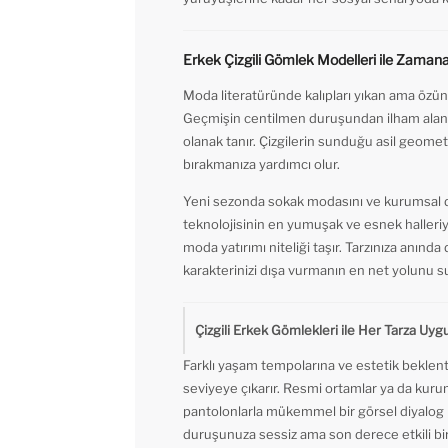
Erkek Çizgili Gömlek Modelleri ile Zama
Moda literatüründe kalıpları yıkan ama özün
Geçmişin centilmen duruşundan ilham alan 
olanak tanır. Çizgilerin sunduğu asil geomet
bırakmanıza yardımcı olur.
Yeni sezonda sokak modasını ve kurumsal dün
teknolojisinin en yumuşak ve esnek halleriy
moda yatırımı niteliği taşır. Tarzınıza anınd
karakterinizi dışa vurmanın en net yolunu s
Çizgili Erkek Gömlekleri ile Her Tarza Uy
Farklı yaşam tempolarına ve estetik beklen
seviyeye çıkarır. Resmi ortamlar ya da kurum
pantolonlarla mükemmel bir görsel diyalog ku
duruşunuza sessiz ama son derece etkili bir 