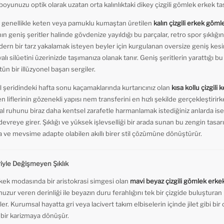
boyunuzu optik olarak uzatan orta kalınlıktaki dikey çizgili gömlek erkek ta
, genellikle keten veya pamuklu kumaştan üretilen
kalın çizgili erkek göml
nın geniş şeritler halinde gövdenize yayıldığı bu parçalar, retro spor şıklığın 
dern bir tarz yakalamak isteyen beyler için kurgulanan oversize geniş kesi
lı silüetini üzerinizde taşımanıza olanak tanır. Geniş şeritlerin yarattığı b
 bir illüzyonel başarı sergiler.
l şeridindeki hafta sonu kaçamaklarında kurtarıcınız olan
kısa kollu çizgili
eten liflerinin gözenekli yapısı nem transferini en hızlı şekilde gerçekleştiri
al ruhunu biraz daha kentsel zarafetle harmanlamak istediğiniz anlarda ise
devreye girer. Şıklığı ve yüksek işlevselliği bir arada sunan bu zengin tasarı
ma ve mevsime adapte olabilen akıllı birer stil çözümüne dönüştürür.
iyle Değişmeyen Şıklık
kek modasında bir aristokrasi simgesi olan
mavi beyaz çizgili gömlek erke
zur veren derinliği ile beyazın duru ferahlığını tek bir çizgide buluşturan
 Kurumsal hayatta gri veya lacivert takım elbiselerin içinde jilet gibi bir 
z bir karizmaya dönüşür.