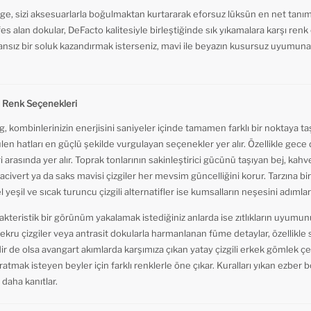
ge, sizi aksesuarlarla boğulmaktan kurtararak eforsuz lüksün en net tanımı
es alan dokular, DeFacto kalitesiyle birleştiğinde sık yıkamalara karşı renk 
nsız bir soluk kazandırmak isterseniz, mavi ile beyazın kusursuz uyumun
a Renk Seçenekleri
og, kombinlerinizin enerjisini saniyeler içinde tamamen farklı bir noktaya 
 hatları en güçlü şekilde vurgulayan seçenekler yer alır. Özellikle gece d
 arasında yer alır. Toprak tonlarının sakinleştirici gücünü taşıyan bej, kahv
civert ya da saks mavisi çizgiler her mevsim güncelliğini korur. Tarzına bir
yeşil ve sıcak turuncu çizgili alternatifler ise kumsalların neşesini adımları
arakteristik bir görünüm yakalamak istediğiniz anlarda ise zıtlıkların uyumu
kru çizgiler veya antrasit dokularla harmanlanan füme detaylar, özellikle so
dir de olsa avangart akımlarda karşımıza çıkan yatay çizgili erkek gömlek çe
aratmak isteyen beyler için farklı renklerle öne çıkar. Kuralları yıkan ezber b
daha kanıtlar.