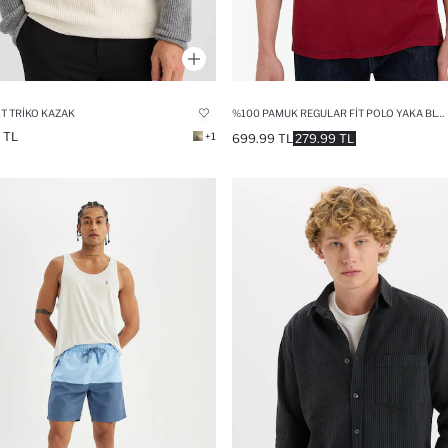
IT TRIKO KAZAK
%100 PAMUK REGULAR FIT POLO YAKA BLOKLU KISA KOLLU TIŞÖRT
 TL
+1
699.99 TL
279.99 TL