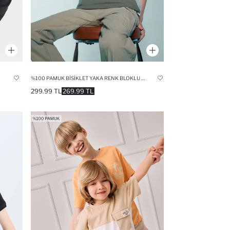
%100 PAMUK BISIKLET YAKA RENK BLOKLU PIKE KISA KOLLU TIŞÖRT ERKEK ÇOCUK
299.99 TL
269.99 TL