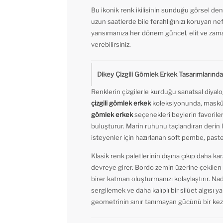
Bu ikonik renk ikilisinin sunduğu görsel den
uzun saatlerde bile ferahlığınızı koruyan nef
yansımanıza her dönem güncel, elit ve zama
verebilirsiniz.
Dikey Çizgili Gömlek Erkek Tasarımlarınd
Renklerin çizgilerle kurduğu sanatsal diyal
çizgili gömlek erkek
koleksiyonunda, maskülen
gömlek erkek
seçenekleri beylerin favorileri
buluşturur. Marin ruhunu taçlandıran derin la
isteyenler için hazırlanan soft pembe, pastel 
Klasik renk paletlerinin dışına çıkıp daha k
devreye girer. Bordo zemin üzerine çekilen e
birer katman oluşturmanızı kolaylaştırır. Na
sergilemek ve daha kalıplı bir silüet algısı y
geometrinin sınır tanımayan gücünü bir kez 