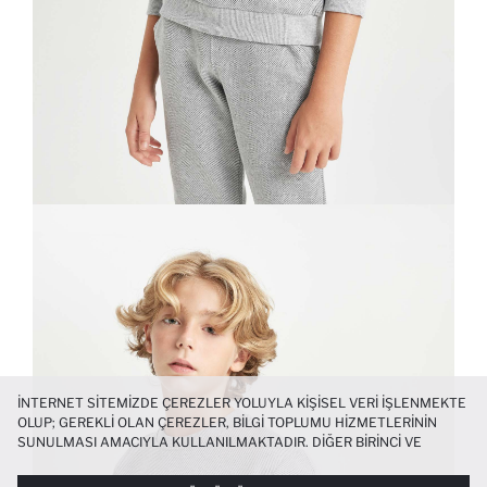
İNTERNET SITEMIZDE ÇEREZLER YOLUYLA KIŞISEL VERI IŞLENMEKTE
OLUP; GEREKLI OLAN ÇEREZLER, BILGI TOPLUMU HIZMETLERININ
SUNULMASI AMACIYLA KULLANILMAKTADIR. DIĞER BIRINCI VE
ÜÇÜNCÜ TARAF ÇEREZLER ISE SIZE DAHA IYI BIR ALIŞVERIŞ
DENEYIMI SUNULABILMESI, SITEMIZIN DAHA IŞLEVSEL KILINMASI VE