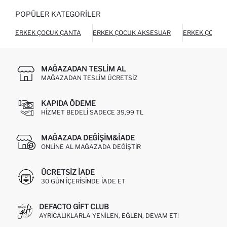
POPÜLER KATEGORILER
ERKEK ÇOCUK ÇANTA
ERKEK ÇOCUK AKSESUAR
ERKEK ÇOCUK
MAĞAZADAN TESLIM AL
MAĞAZADAN TESLIM ÜCRETSIZ
KAPIDA ÖDEME
HIZMET BEDELI SADECE 39,99 TL
MAĞAZADA DEĞIŞIM&İADE
ONLINE AL MAĞAZADA DEĞIŞTIR
ÜCRETSIZ IADE
30 GÜN IÇERISINDE IADE ET
DEFACTO GIFT CLUB
AYRICALIKLARLA YENILEN, EĞLEN, DEVAM ET!