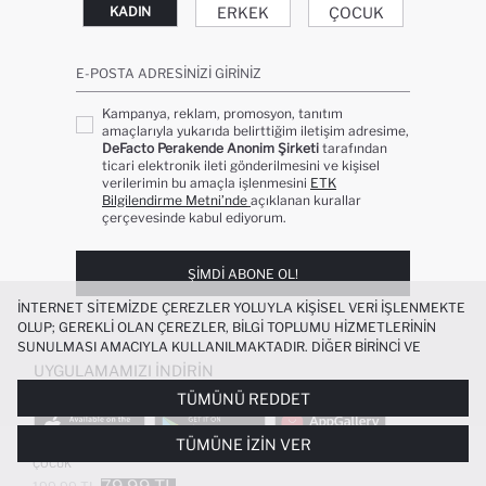
ERKEK
ÇOCUK
KADIN
E-POSTA ADRESINIZI GIRINIZ
Kampanya, reklam, promosyon, tanıtım
amaçlarıyla yukarıda belirttiğim iletişim adresime,
DeFacto Perakende Anonim Şirketi
tarafından
ticari elektronik ileti gönderilmesini ve kişisel
verilerimin bu amaçla işlenmesini
ETK
Bilgilendirme Metni’nde
açıklanan kurallar
çerçevesinde kabul ediyorum.
ŞIMDI ABONE OL!
İNTERNET SITEMIZDE ÇEREZLER YOLUYLA KIŞISEL VERI IŞLENMEKTE
OLUP; GEREKLI OLAN ÇEREZLER, BILGI TOPLUMU HIZMETLERININ
SUNULMASI AMACIYLA KULLANILMAKTADIR. DIĞER BIRINCI VE
ÜÇÜNCÜ TARAF ÇEREZLER ISE SIZE DAHA IYI BIR ALIŞVERIŞ
UYGULAMAMIZI İNDIRIN
DENEYIMI SUNULABILMESI, SITEMIZIN DAHA IŞLEVSEL KILINMASI VE
TÜMÜNÜ REDDET
KIŞISELLEŞTIRMESI VE AÇIK RIZA VERMENIZ HALINDE, SIZLERE
YÖNELIK PAZARLAMA FAALIYETLERININ YAPILMASI AMAÇLARIYLA
TÜMÜNE İZIN VER
SINIRLI OLARAK KULLANILACAKTIR. ÇEREZLERE DAIR TERCIHLERINIZI
5'LI PAMUKLU UZUN ÇORAP ERKEK
ÇEREZ TERCIHLERI
PANELI ARACILIĞIYLA HER ZAMAN YÖNETEBILIR,
ÇOCUK
ÇEREZLERLE ILGILI DAHA DETAYLI BILGIYE
ÇEREZ AYDINLATMA