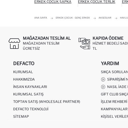
ERKEK ÇOCUK ŞAPKA
ERKEK ÇOCUK TERLIK
ER
ANA SAYFA
ERKEK ÇOCUK - GENÇ ERKEK
AKSESUAR
HAVLU
MAĞAZADAN TESLIM AL
KAPIDA ÖDEME
MAĞAZADAN TESLIM
HIZMET BEDELI SAD
ÜCRETSIZ
TL
DEFACTO
YARDIM
KURUMSAL
SIKÇA SORULA
HAKKIMIZDA
SIPARIŞIMI 
İNSAN KAYNAKLARI
NASIL İADE
KURUMSAL SATIŞ
GIFT CLUB SIK
TOPTAN SATIŞ (WHOLESALE PARTNER)
İŞLEM REHBERI
DEFACTO TEKNOLOJI
KAMPANYALAR
SITEMAP
KIŞISEL VERILE