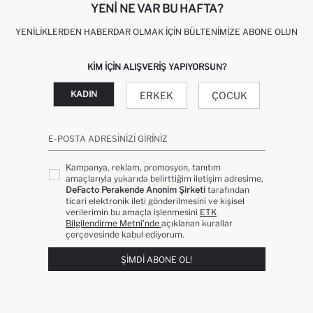
YENI NE VAR BU HAFTA?
YENILIKLERDEN HABERDAR OLMAK İÇIN BÜLTENIMIZE ABONE OLUN
KIM IÇIN ALIŞVERIŞ YAPIYORSUN?
KADIN
ERKEK
ÇOCUK
E-POSTA ADRESINIZI GIRINIZ
Kampanya, reklam, promosyon, tanıtım
amaçlarıyla yukarıda belirttiğim iletişim adresime,
DeFacto Perakende Anonim Şirketi
tarafından
ticari elektronik ileti gönderilmesini ve kişisel
verilerimin bu amaçla işlenmesini
ETK
Bilgilendirme Metni’nde
açıklanan kurallar
çerçevesinde kabul ediyorum.
ŞIMDI ABONE OL!