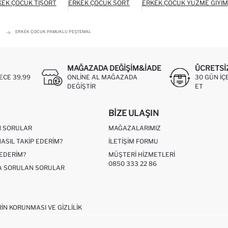
KEK ÇOCUK TIŞÖRT
ERKEK ÇOCUK ŞORT
ERKEK ÇOCUK YÜZME GIYIM
ERKEK ÇOCUK PAMUKLU PEŞTEMAL
MAĞAZADA DEĞIŞIM&İADE
ÜCRETSI
ECE 39,99
ONLINE AL MAĞAZADA
30 GÜN IÇ
DEĞIŞTIR
ET
BIZE ULAŞIN
N SORULAR
MAĞAZALARIMIZ
NASIL TAKIP EDERIM?
İLETIŞIM FORMU
 EDERIM?
MÜŞTERI HIZMETLERI
0850 333 22 86
ÇA SORULAN SORULAR
RIN KORUNMASI VE GIZLILIK