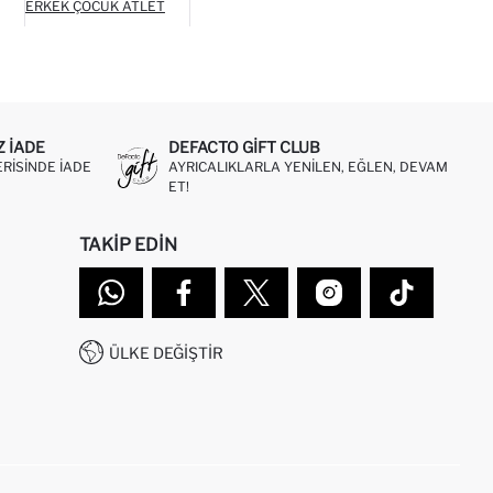
ERKEK ÇOCUK ATLET
Z IADE
DEFACTO GIFT CLUB
ERISINDE IADE
AYRICALIKLARLA YENILEN, EĞLEN, DEVAM
ET!
TAKIP EDIN
ÜLKE DEĞIŞTIR