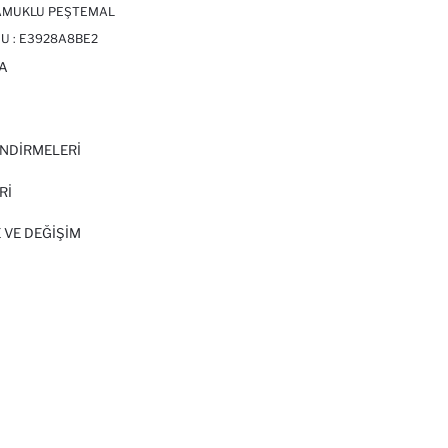
AMUKLU PEŞTEMAL
U :
E3928A8BE2
A
I
NDİRMELERİ
Rİ
 VE DEĞIŞIM