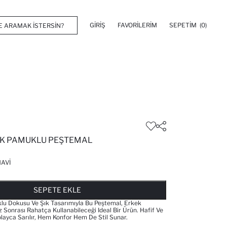
GIRIŞ
FAVORILERIM
SEPETIM
(0)
K PAMUKLU PEŞTEMAL
AVI
FAVORILERE EKLENDI
GELINCE HABER VER
SEPETE EKLENIYOR
SEPETE EKLENDI
SEPETE EKLE
u Dokusu Ve Şık Tasarımıyla Bu Peştemal, Erkek
 Sonrası Rahatça Kullanabileceği Ideal Bir Ürün. Hafif Ve
olayca Sarılır, Hem Konfor Hem De Stil Sunar.