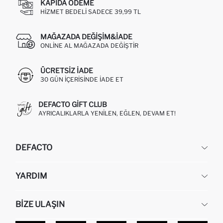
KAPIDA ÖDEME
HIZMET BEDELI SADECE 39,99 TL
MAĞAZADA DEĞIŞIM&İADE
ONLINE AL MAĞAZADA DEĞIŞTIR
ÜCRETSIZ IADE
30 GÜN IÇERISINDE IADE ET
DEFACTO GIFT CLUB
AYRICALIKLARLA YENILEN, EĞLEN, DEVAM ET!
DEFACTO
KURUMSAL
YARDIM
HAKKIMIZDA
İNSAN KAYNAKLARI
SIKÇA SORULAN SORULAR
BIZE ULAŞIN
KURUMSAL SATIŞ
SIPARIŞIMI NASIL TAKIP EDERIM?
TOPTAN SATIŞ (WHOLESALE PARTNER)
NASIL İADE EDERIM?
MAĞAZALARIMIZ