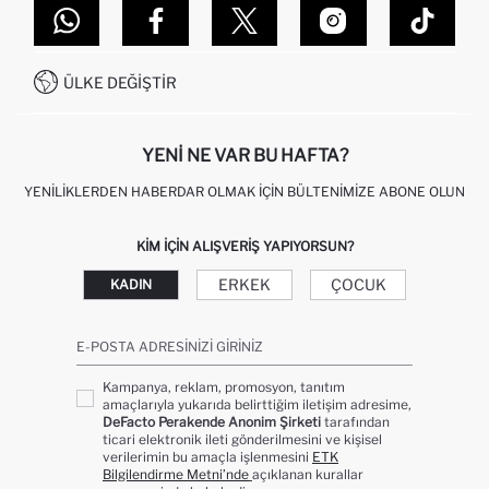
DEFACTO TEKNOLOJI
GIFT CLUB SIKÇA SORULAN SORULAR
İLETIŞIM FORMU
SITEMAP
İŞLEM REHBERI
MÜŞTERI HIZMETLERI
0850 333 22 86
KAMPANYALAR
ÜLKE DEĞIŞTIR
KIŞISEL VERILERIN KORUNMASI VE GIZLILIK
YENI NE VAR BU HAFTA?
YENILIKLERDEN HABERDAR OLMAK İÇIN BÜLTENIMIZE ABONE OLUN
KIM IÇIN ALIŞVERIŞ YAPIYORSUN?
ERKEK
ÇOCUK
KADIN
E-POSTA ADRESINIZI GIRINIZ
Kampanya, reklam, promosyon, tanıtım
amaçlarıyla yukarıda belirttiğim iletişim adresime,
DeFacto Perakende Anonim Şirketi
tarafından
ticari elektronik ileti gönderilmesini ve kişisel
verilerimin bu amaçla işlenmesini
ETK
Bilgilendirme Metni’nde
açıklanan kurallar